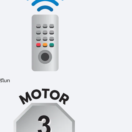
รีโมท