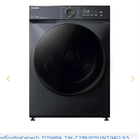
เครื่องซักผ้าฝาหน้า TOSHIBA TW-T21BU105UWT(MG) 9.5...