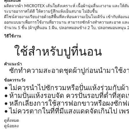
คุณสมบัติ
ผลิตจากผ้า MICROTEX เส้นใยสังเคราะห์ เนื้อผ้านุ่มลื่นเงางาม และให้สั
ระบายอากาศได้ดี ให้ความรู้สึกแห้งเย็นสบาย ไม่อับชื้น
ดีไซน์สวยงามเรียบง่ายด้วยสีพื้นที่สะท้อนความเป็นโมเดิร์น เข้ากับห้อ
ออกแบบมาเพื่อการใช้งานที่ยาวนาน สามารถซักล้างทำความสะอาด และบ
จำนวน 5 ชิ้น (ผ้าปูที่นอน 1 ผืน, ปลอกหมอนข้าง 2 ใบ, ปลอกหมอนหนุน 2
วิธีใช้งาน
ใช้สำหรับปูที่นอน
คำแนะนำ
ซักทำความสะอาดชุดผ้าปูก่อนนำมาใช้ง
ข้อควรระวัง
ไม่ควรนำไปซักรวมหรือปั่นแห้งร่วมกับผ้าส
ห้ามปั่นแห้งรอบจัด ควรปั่นรอบที่ต่ำที่สุ
หลีกเลี่ยงการใช้สารฟอกขาวหรือผงซัก
ไม่ควรตากในที่ที่มีแสงแดดจัดเกินไป เพ
ดูทั้งหมด
ดูน้อยลง