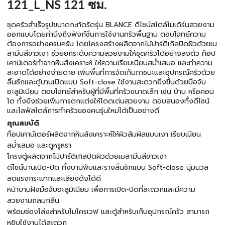
121_L_NS 121 ซม.
ชุดครัวสำเร็จรูปขนาดกะทัดรัดรุ่น BLANCE ดีไซน์สไตล์โมเดิร์นสวยงาม
ออกแบบโดยคำนึงถึงฟังก์ชั่นการใช้งานครัวพื้นฐาน ตอบโจทย์ความ
ต้องการอย่างครบครัน โดยโครงสร้างผลิตจากไม้ปาร์ติเกิลปิดผิวด้วยเม
ลามีนสีขาวเงา ช่วยยกระดับความสวยงามให้ชุดครัวได้อย่างลงตัว ท็อป
เคาน์เตอร์ทำจากหินสังเคราะห์ ให้ความเรียบเนียนสม่ำเสมอ และทำความ
สะอาดได้อย่างง่ายดาย เพิ่มพื้นที่การจัดเก็บภาชนะและอุปกรณ์ครัวด้วย
ลิ้นชักและตู้บานเปิดแบบ Soft-close ใช้งานสะดวกยิ่งขึ้นด้วยมือจับ
อะลูมิเนียม ตอบโจทย์สำหรับผู้ที่มีพื้นที่ครัวขนาดเล็ก เช่น บ้าน หรือคอน
โด ทั้งยังช่วยเพิ่มการตกแต่งให้โดดเด่นสวยงาม ตอบสนองทั้งดีไซน์
และไลฟ์สไตล์การทำครัวของคนรุ่นใหม่ได้เป็นอย่างดี
คุณสมบัติ
ท็อปเคาน์เตอร์ผลิตจากหินสังเคราะห์ให้ผิวสัมผัสแบบเงา เรียบเนียน
สม่ำเสมอ และดูหรูหรา
โครงตู้ผลิตจากไม้ปาร์ติเกิลปิดผิวด้วยเมลามีนสีขาวเงา
ดีไซน์บานเปิด-ปิด ทั้งบานพับและรางลิ้นชักแบบ Soft-close นุ่มนวล
ลดแรงกระแทกและเสียงดังได้ดี
หน้าบานฝังมือจับอะลูมิเนียม เพื่อการเปิด-ปิดที่สะดวกและมีความ
สวยงามกลมกลืน
พร้อมช่องโล่งสำหรับไมโครเวฟ และตู้สำหรับเก็บอุปกรณ์ครัว สามารถ
หยิบใช้งานได้สะดวก