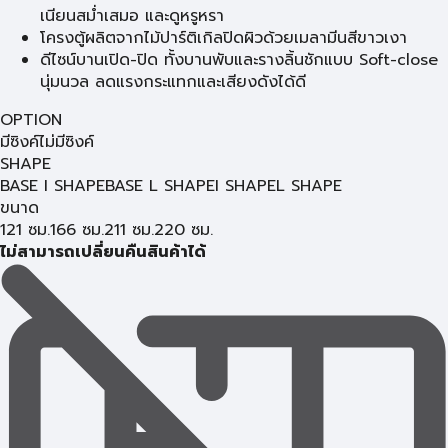
เนียนสม่ำเสมอ และดูหรูหรา
โครงตู้ผลิตจากไม้ปาร์ติเกิลปิดผิวด้วยเมลามีนสีขาวเงา
ดีไซน์บานเปิด-ปิด ทั้งบานพับและรางลิ้นชักแบบ Soft-close
นุ่มนวล ลดแรงกระแทกและเสียงดังได้ดี
OPTION
มีซิงค์
ไม่มีซิงค์
SHAPE
BASE I SHAPE
BASE L SHAPE
I SHAPE
L SHAPE
ขนาด
121 ซม.
166 ซม.
211 ซม.
220 ซม.
ไม่สามารถเปลี่ยนคืนสินค้าได้