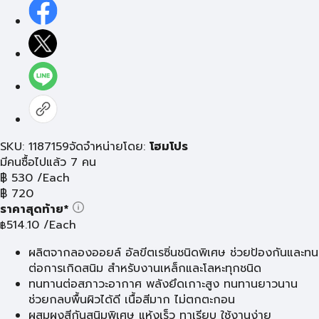
SKU: 1187159
จัดจำหน่ายโดย:
โฮมโปร
มีคนซื้อไปแล้ว 7 คน
฿
530
/Each
฿
720
ราคาสุดท้าย*
514.10
/Each
฿
ผลิตจากลองออยล์ อัลขีตเรซิ่นชนิดพิเศษ ช่วยป้องกันและทน
ต่อการเกิดสนิม สำหรับงานเหล็กและโลหะทุกชนิด
ทนทานต่อสภาวะอากาศ พลังยึดเกาะสูง ทนทานยาวนาน
ช่วยกลบพื้นผิวได้ดี เนื้อสีมาก ไม่ตกตะกอน
ผสมผงสีกันสนิมพิเศษ แห้งเร็ว ทาเรียบ ใช้งานง่าย