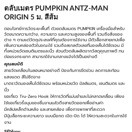
ตลับเมตร PUMPKIN ANTZ-MAN
ORIGIN 5 ม. สีส้ม
ตอบโจทย์การวัดระยะพื้นที่ ด้วยตลับเมตร PUMPKIN เครื่องมือสำหรับ
วัดขนาดความกว้าง, ความยาว และความสูงของพื้นที่ รวมถึงสิ่งของ
ต่าง ๆ ตามแต่วัตถุประสงค์ที่คุณต้องการใช้งาน มีตัวล็อกสายเทปเพื่อ
เพิ่มความคล่องตัวในขณะใช้ รวมถึงสเกลตัวเลขที่มองเห็นได้ชัดเจน มี
ทั้งหน่วยวัดเซนติเมตรและนิ้ว ส่วนตัวตลับผลิตจากวัสดุคุณภาพดี ทน
ต่อแรงกระแทก สามารถใช้งานกลางแจ้งได้เป็นอย่างดี
คุณสมบัติ
สายวัดเคลือบไนลอนหนาอย่างดี ป้องกันการขีดข่วน ลดการสะท้อน
แสงแดด สีไม่ซีดจาง
มาตราวัดมองเห็นได้ชัดเจน พร้อมหน่วยวัด มิลลิเมตร, เซนติเมตร และ
นิ้ว
ขอเกี่ยว Tru-Zero Hook ให้การวัดที่แม่นยำและไม่คลาดเคลื่อน เพียง
ใช้ขอเกี่ยวรั้งมุมของชิ้นงานแล้วดึงสายวัดออกเพื่ออ่านค่า
มีคลิปเหล็กด้านหลัง และสายคล้อง เพื่อการพกพาที่สะดวก
มีปุ่มล็อกระยะความยาว แบบมือกด เปิด-ปิด ได้ ให้ความสะดวกในการใช้
งาน
วิธีใช้งาน