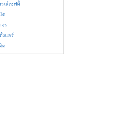
รณ์เซฟตี้
ปิด
าจร
ั้งแอร์
ติด