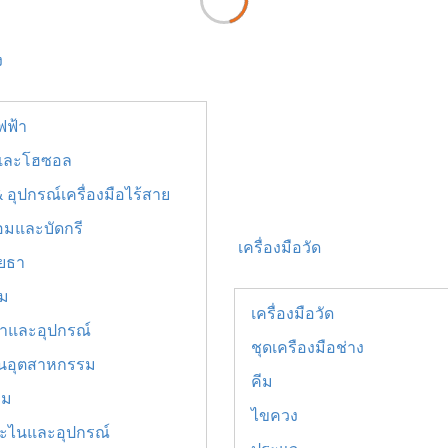
ง
ฟฟ้า
และโฮซอล
& อุปกรณ์เครื่องมือไร้สาย
่อมและบัดกรี
เครื่องมือวัด
โยธา
ลม
เครื่องมือวัด
น้ำและอุปกรณ์
ชุดเครืองมือช่าง
ฝุ่นอุตสาหกรรม
คีม
ลม
ไขควง
ยระไนและอุปกรณ์