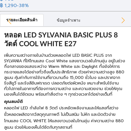
฿ 1,290
-38%
รายละเอียดสินค้า
ข้อมูลจำเพาะ
หลอด LED SYLVANIA BASIC PLUS 8
วัตต์ COOL WHITE E27
เพิ่มความสว่างภายในบ้านด้วยหลอดไฟ LED BASIC PLUS จาก
SYLVANIA ที่ให้โทนแสง Cool White แสงขาวนวลในโทนอุ่น อยู่ในช่วง
กึ่งกลางของแสงระหว่าง Warm White และ Daylight ทั้งยังให้การ
กระจายแสงได้อย่างทั่วถึงเต็มประสิทธิภาพ ด้วยค่าความสว่างสูง 880
ลูเมน คุ้มค่ากับการใช้งานที่ยาวนานถึง 15,000 ชํ่วโมง และปราศจาก
รังสียูวี และรังสีอินฟราเรด ปลอดภัยต่อผิวหนัง เหมาะสำหรับใช้งาน
ทั่วไปภายในอาคารที่ต้องการความสว่าง และความสวยงาม ช่วยให้คุณ
มองเห็นได้ชัดเจน พร้อมทำสิ่งต่าง ๆ ทุกช่วงเวลาได้อย่างเต็มที่
คุณสมบัติ
หลอดไฟ LED กำลังไฟ 8 วัตต์ ประหยัดพลังงานและให้แสงที่สว่าง
ขั้วหลอดผลิตจากวัสดุคุณภาพดี ไม่เป็นสนิม ไม่หัก และบิดตัวง่าย
โทนแสง COOL WHITE ให้แสงขาวนวลในโทนอุ่น ค่าความสว่าง 880
ลูเมน ช่วยให้มองเห็นได้ชัดกับทุกสถานที่