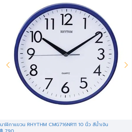
นาฬิกาแขวน RHYTHM CMG716NR11 10 นิ้ว สีน้ำเงิน
฿ 790