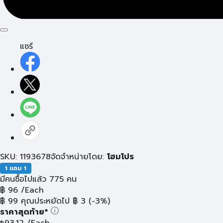
แชร์
SKU: 1193678
จัดจำหน่ายโดย:
โฮมโปร
1 แถม 1
มีคนซื้อไปแล้ว 775 คน
฿
96
/Each
฿
99
คุณประหยัดไป
฿
3
(-3%)
ราคาสุดท้าย*
93.12
/Each