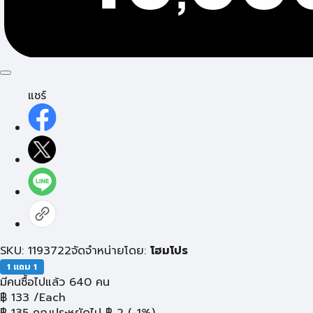
แชร์
SKU: 1193722
จัดจำหน่ายโดย:
โฮมโปร
1 แถม 1
มีคนซื้อไปแล้ว 640 คน
฿
133
/Each
฿
135
คุณประหยัดไป
฿
2
(-1%)