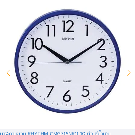
นาฬิกาแขวน RHYTHM CMG716NR11 10 นิ้ว สีน้ำเงิน