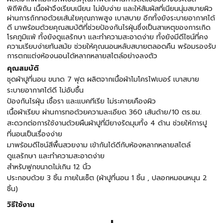
พิถีพิถัน เนื้อผ้าจึงเรียบเนียน ไม่ยับง่าย และให้สัมผัสที่เนียนนุ่มสบายผิว
ผ่านการถักทอด้วยเส้นใยคุณภาพสูง เบาสบาย อีกทั้งยังระบายอากาศได้
ดี มาพร้อมด้วยคุณสมบัติที่ช่วยป้องกันไรฝุ่นซึ่งเป็นสาเหตุของการเกิด
โรคภูมิแพ้ ทั้งยังดูแลรักษา และทำความสะอาดง่าย ทั้งยังมีดีไซน์ที่คง
ความเรียบง่ายทันสมัย ช่วยให้คุณนอนหลับสบายตลอดคืน พร้อมรองรับ
การตกแต่งห้องนอนได้หลากหลายสไตล์อย่างลงตัว
คุณสมบัติ
ชุดผ้าปูที่นอน ขนาด 7 ฟุต ผลิตจากเนื้อผ้าไมโครไฟเบอร์ เบาสบาย
ระบายอากาศได้ดี ไม่อับชื้น
ป้องกันไรฝุ่น เชื้อรา และแบคทีเรีย ไม่ระคายเคืองผิว
เนื้อผ้าเรียบ ผ่านการทอด้วยความละเอียด 360 เส้นด้าย/10 ตร.ซม.
สะดวกต่อการใช้งานด้วยผืนผ้าปูที่มียางรัดมุมทั้ง 4 ด้าน ช่วยให้การปู
ที่นอนเป็นเรื่องง่าย
มาพร้อมดีไซน์สีพื้นสวยงาม เข้ากันได้ดีกับห้องหลากหลายสไตล์
ดูแลรักษา และทำความสะอาดง่าย
สำหรับฟูกขนาดไม่เกิน 12 นิ้ว
ประกอบด้วย 3 ชิ้น ภายในเซ็ต (ผ้าปูที่นอน 1 ชิ้น , ปลอกหมอนหนุน 2
ชิ้น)
วิธีใช้งาน