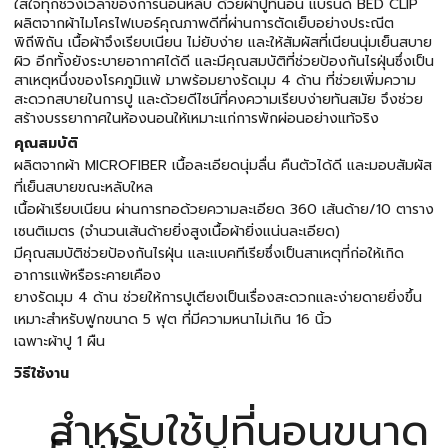
ใส่ใจทุกช่วงเวลาของการนอนหลับ ด้วยผ้าปูที่นอน แบรนด์ BED CLIP
ผลิตจากผ้าไมโครไฟเบอร์คุณภาพดีที่ผ่านการตัดเย็บอย่างประณีต
พิถีพิถัน เนื้อผ้าจึงเรียบเนียน ไม่ยับง่าย และให้สัมผัสที่เนียนนุ่มเย็นสบาย
ผิว อีกทั้งยังระบายอากาศได้ดี และมีคุณสมบัติที่ช่วยป้องกันไรฝุ่นซึ่งเป็น
สาเหตุหนึ่งของโรคภูมิแพ้ มาพร้อมยางรัดมุม 4 ด้าน ที่ช่วยเพิ่มความ
สะดวกสบายในการปู และด้วยดีไซน์ที่คงความเรียบง่ายทันสมัย จึงช่วย
สร้างบรรยากาศในห้องนอนให้เหมาะแก่การพักผ่อนอย่างแท้จริง
คุณสมบัติ
ผลิตจากผ้า MICROFIBER เนื้อละเอียดนุ่มลื่น คืนตัวได้ดี และมอบสัมผัส
ที่เย็นสบายขณะหลับใหล
เนื้อผ้าเรียบเนียน ผ่านการทอด้วยความละเอียด 360 เส้นด้าย/10 ตาราง
เซนติเมตร (จำนวนเส้นด้ายยิ่งสูงเนื้อผ้ายิ่งแน่นละเอียด)
มีคุณสมบัติช่วยป้องกันไรฝุ่น และแบคทีเรียซึ่งเป็นสาเหตุที่ก่อให้เกิด
อาการแพ้หรือระคายเคือง
ยางรัดมุม 4 ด้าน ช่วยให้การปูเตียงเป็นเรื่องสะดวกและง่ายดายยิ่งขึ้น
เหมาะสำหรับฟูกขนาด 5 ฟุต ที่มีความหนาไม่เกิน 16 นิ้ว
เฉพาะผ้าปู 1 ผืน
วิธีใช้งาน
สำหรับใช้ปูที่นอนขนาด