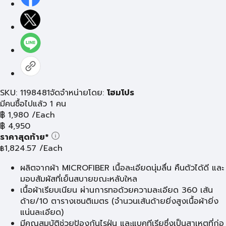
SKU: 1198481
จัดจำหน่ายโดย:
โฮมโปร
มีคนซื้อไปแล้ว 1 คน
฿
1,980
/Each
฿
4,950
ราคาสุดท้าย*
1,824.57
/Each
฿
ผลิตจากผ้า MICROFIBER เนื้อละเอียดนุ่มลื่น คืนตัวได้ดี และ
มอบสัมผัสที่เย็นสบายขณะหลับใหล
เนื้อผ้าเรียบเนียน ผ่านการทอด้วยความละเอียด 360 เส้น
ด้าย/10 ตารางเซนติเมตร (จำนวนเส้นด้ายยิ่งสูงเนื้อผ้ายิ่ง
แน่นละเอียด)
มีคุณสมบัติช่วยป้องกันไรฝุ่น และแบคทีเรียซึ่งเป็นสาเหตุที่ก่อ