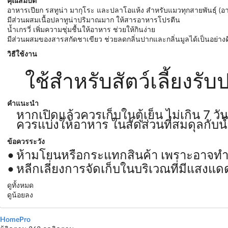
คุณสมบัติ
อาหารเปียก รสทูน่า มากุโระ และปลาโอแห้ง สำหรับแมวทุกสายพันธุ์ (อายุ
มีส่วนผสมเนื้อปลาทูน่าปริมาณมาก ให้สารอาหารโปรตีน
น้ำเกรวี่ เพิ่มความชุ่มชื้นให้อาหาร ช่วยให้กินง่าย
มีส่วนผสมของสารสกัดชาเขียว ช่วยลดกลิ่นปากและกลิ่นมูลได้เป็นอย่างด
วิธีใช้งาน
ใช้สำหรับสัตว์เลี้ยงรั
คำแนะนำ
หากเปิดแล้วควรเก็บในตู้เย็น ไม่เกิน 7 วัน
ควรแบ่งให้อาหาร ในสัดส่วนที่สมดุลกับน้
ข้อควรระวัง
ห้ามโยนหรือกระแทกสินค้า เพราะอาจทำใ
หลีกเลี่ยงการจัดเก็บในบริเวณที่มีแสงแ
ดูทั้งหมด
ดูน้อยลง
HomePro