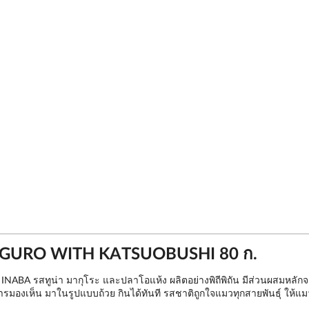
AGURO WITH KATSUOBUSHI 80 ก.
BA รสทูน่า มากุโระ และปลาโอแห้ง ผลิตอย่างพิถีพิถัน มีส่วนผสมหลักจากเนื
มองเห็น มาในรูปแบบถ้วย กินได้ทันที รสชาติถูกใจแมวทุกสายพันธุ์ ให้แมวข