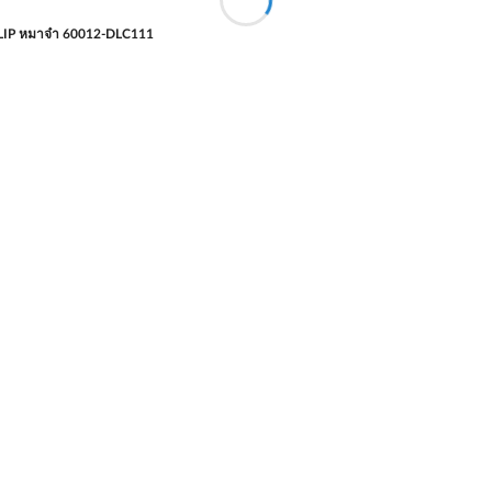
 TULIP หมาจ๋า 60012-DLC111