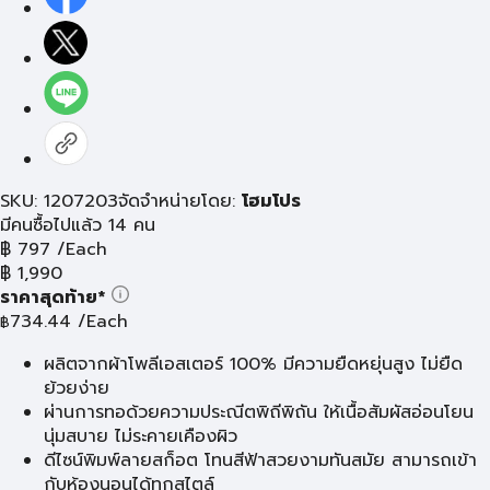
SKU: 1207203
จัดจำหน่ายโดย:
โฮมโปร
มีคนซื้อไปแล้ว 14 คน
฿
797
/Each
฿
1,990
ราคาสุดท้าย*
734.44
/Each
฿
ผลิตจากผ้าโพลีเอสเตอร์ 100% มีความยืดหยุ่นสูง ไม่ยืด
ย้วยง่าย
ผ่านการทอด้วยความประณีตพิถีพิถัน ให้เนื้อสัมผัสอ่อนโยน
นุ่มสบาย ไม่ระคายเคืองผิว
ดีไซน์พิมพ์ลายสก็อต โทนสีฟ้าสวยงามทันสมัย สามารถเข้า
กับห้องนอนได้ทุกสไตล์