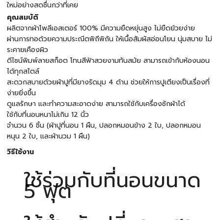
ใหม่อย่างสดชื่นกว่าที่เคย
คุณสมบัติ
ผลิตจากผ้าโพลีเอสเตอร์ 100% มีความยืดหยุ่นสูง ไม่ยืดย้วยง่าย
ผ่านการทอด้วยความประณีตพิถีพิถัน ให้เนื้อสัมผัสอ่อนโยน นุ่มสบาย ไม่
ระคายเคืองผิว
ดีไซน์พิมพ์ลายสก็อต โทนสีฟ้าสวยงามทันสมัย สามารถเข้ากับห้องนอน
ได้ทุกสไตล์
สะดวกสบายด้วยผ้าปูที่มียางรัดมุม 4 ด้าน ช่วยให้การปูเตียงเป็นเรื่องที่
ง่ายยิ่งขึ้น
ดูแลรักษา และทำความสะอาดง่าย สามารถใช้กับเครื่องซักผ้าได้
ใช้กับที่นอนหนาไม่เกิน 12 นิ้ว
จำนวน 6 ชิ้น (ผ้าปูที่นอน 1 ผืน, ปลอกหมอนข้าง 2 ใบ, ปลอกหมอน
หนุน 2 ใบ, และผ้านวม 1 ผืน)
วิธีใช้งาน
ใช้ร่วมกับที่นอนขนาด
5 ฟุต