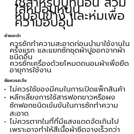
ใช้สำหรับปูที่นอน สวม
ใส่หมอนหนุน
หมอนข้าง และห่มเพื่อ
ความอบอุ่น
คำแนะนำ
ควรซักทำความสะอาดก่อนนำมาใช้งานใน
ครั้งแรก และแยกซักชุดผ้าปูออกจากผ้า
ชนิดอื่น
ควรซักเครื่องด้วยโหมดถนอมผ้าเพื่อยืด
อายุการใช้งาน
ข้อควรระวัง
ไม่ควรใช้ของมีคมในการเปิดแพ็กสินค้า
หลีกเลี่ยงการใช้สารฟอกขาวหรือผง
ซักฟอกชนิดเข้มข้นในการซักทำความ
สะอาด
ไม่ควรตากในที่ที่มีแสงแดดจัดเกินไป
เพราะอาจทำให้สีเนื้อผ้าซีดจางเร็วกว่า