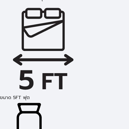
ขนาด 5FT ฟุต