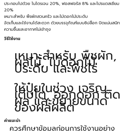
ประกอบไปด้วย ไนโตรเจน 20%, ฟอสฟอรัส 8% และโปรแตสเซียม
20%
เหมาะสำหรับ พืชผักสวนครัว และไม้ดอกไม้ประดับ
จัดเก็บและใช้งานได้สะดวก ด้วยบรรจุภัณฑ์แบบซิปล็อก ปิดแน่นสนิท
ความชื้นและอากาศไม่เข้าถุง
วิธีใช้งาน
เหมาะสำหรับ พืชผัก,
ผลไม้, ไม้ดอกไม้
ประดับ และพืชไร่
ให้ปุ๋ยในช่วง เจริญ
เติบโต, ออกดอก ติด
ผล และขยายขนาด
ของผลผลิต
คำแนะนำ
ควรศึกษาข้อมูลก่อนการใช้งานอย่าง