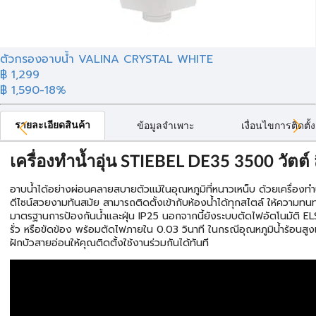
ตัวกรองอาบน้ำ VALINA CRYSTAL WHITE
฿ 1,299
฿ 1,590
-18%
รายละเอียดสินค้า
ข้อมูลจำเพาะ
เงื่อนไขการติดตั้ง
เครื่องทำน้ำอุ่น STIEBEL DE35 3500 วัตต์ 
อาบน้ำได้อย่างผ่อนคลายสบายตัวแม้ในอุณหภูมิที่หนาวเหน็บ ด้วยเครื่องทำ
ดีไซน์สวยงามทันสมัย สามารถติดตั้งเข้ากับห้องน้ำได้ทุกสไตล์ ให้ความท
มาตรฐานการป้องกันน้ำและฝุ่น IP25 นอกจากนี้ยังระบบตัดไฟอัตโนมัติ E
รั่ว หรือขัดข้อง พร้อมตัดไฟภายใน 0.03 วินาที ในกรณีอุณหภูมิน้ำร้อนส
ฝักบัวสายอ่อนให้คุณติดตั้งใช้งานร่วมกันได้ทันที