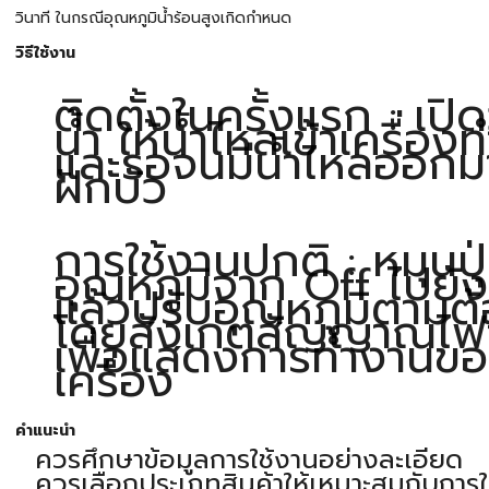
วินาที ในกรณีอุณหภูมิน้ำร้อนสูงเกิดกำหนด
วิธีใช้งาน
ติดตั้งในครั้งแรก : เปิ
น้ำ ให้น้ำไหลเข้าเครื่องท
และรอจนมีน้ำไหลออกม
ฝักบัว
การใช้งานปกติ : หมุนปุ
อุณหภูมิจาก Off ไปยั
แล้วปรับอุณหภูมิตามต
โดยสังเกตสัญญาณไฟจ
เพื่อแสดงการทำงานข
เครื่อง
คำแนะนำ
ควรศึกษาข้อมูลการใช้งานอย่างละเอียด
ควรเลือกประเภทสินค้าให้เหมาะสมกับการใ