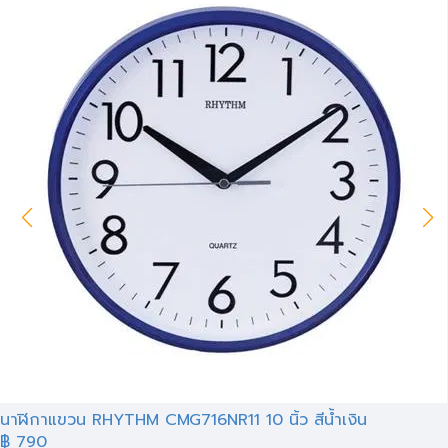
นาฬิกาแขวน RHYTHM CMG716NR11 10 นิ้ว สีน้ำเงิน
฿ 790