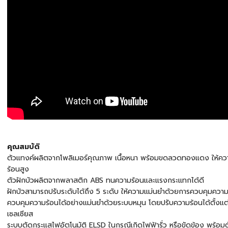
คุณสมบัติ
ตัวแทงค์ผลิตจากโพลิเมอร์คุณภาพ เนื้อหนา พร้อมขดลวดทองแดง ให้ค
ร้อนสูง
ตัวฝักบัวผลิตจากพลาสติก ABS ทนความร้อนและแรงกระแทกได้ดี
ฝักบัวสามารถปรับระดับได้ถึง 5 ระดับ ให้ความแม่นยำด้วยการควบคุมควา
ควบคุมความร้อนได้อย่างแม่นยำด้วยระบบหมุน โดยปรับความร้อนได้ตั้งแ
เซลเซียส
ระบบตัดกระแสไฟอัตโนมัติ ELSD ในกรณีเกิดไฟฟ้ารั่ว หรือขัดข้อง พร้อ