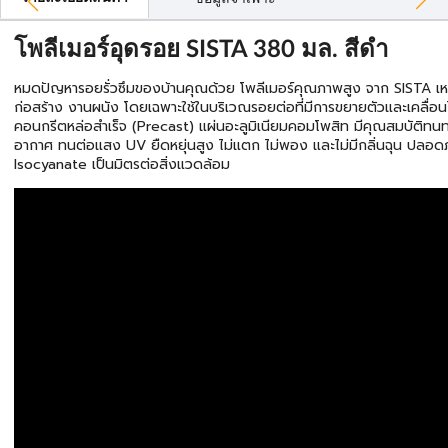
โพลีเมอร์อุดรอย SISTA 380 มล. สีดำ
หมดปัญหารอยรั่วซึมของบ้านคุณด้วย โพลีเมอร์คุณภาพสูง จาก SISTA เ
ก่อสร้าง งานผนัง โดยเฉพาะใช้ในบริเวณรอยต่อที่มีการขยายตัวและเคลื่อน
คอนกรีตหล่อสำเร็จ (Precast) แผ่นอะลูมิเนียมคอมโพสิท มีคุณสมบัติท
อากาศ ทนต่อแสง UV ยืดหยุ่นสูง ไม่แตก ไม่พอง และไม่มีกลิ่นฉุน ปลอดภ
Isocyanate เป็นมิตรต่อสิ่งแวดล้อม