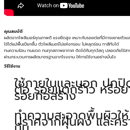
คุณสมบัติ
ผลิตจากโพลีเมอร์คุณภาพดี แรงยึดสูง เหมาะกับรอยต่อที่มีการขยายตัวแล
ใช้ได้แม้พื้นเปียกชื้น ตัวโพลีเมอร์ไม่แห้งกรอบ ไม่หลุดร่อน ทาสีทับได้
ทนความร้อน ทนแดด ทนทุกสภาพอากาศ ติดได้กับทุกวัสดุ ปลอดภัยไร้สา
ผ่านกระบวนการผลิตมาตรฐานจากโรงงาน ให้การใช้งานอย่างมั่นใจ
วิธีใช้งาน
ใช้ภายในเเละนอก ปกป
ต่อ รอยแตกร้าว หรือ
รอยก่อสร้าง
ทำความสะอาดพื้นผิวให้
ปราศจากฝุ่นผง และคร
มัน