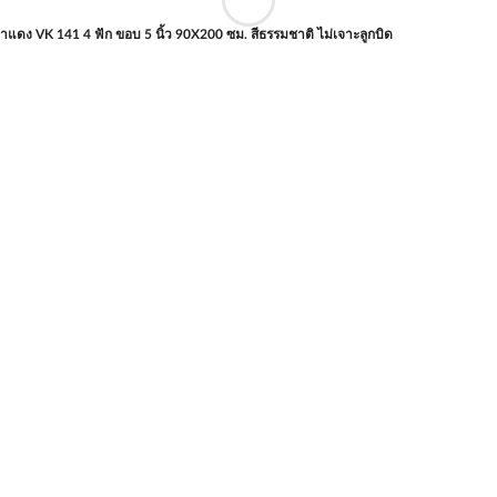
าแดง VK 141 4 ฟัก ขอบ 5 นิ้ว 90X200 ซม. สีธรรมชาติ ไม่เจาะลูกบิด