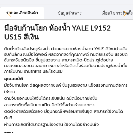
รายละเอียดสินค้า
ข้อมูลจำเพาะ
เงื่อนไขการติดตั้ง
มือจับก้านโยก ห้องน้ำ YALE L9152
US15 สีเงิน
ติดตั้งด้ามจับประตูห้องน้ำ ด้วยเขาควายห้องน้ำจาก YALE ดีไซน์ด้ามจับ
รับกับลักษณะมือได้พอดี ผลิตจากซิงค์คุณภาพดี ทนต่อแรงจับ แรงบิด
จับกระชับถนัดมือ ขึ้นรูปสวยงาม สามารถเปิด-ปิดประตูได้อย่าง
คล่องแคล่วสะดวกสบาย เหมาะสำหรับติดตั้งร่วมกับบานประตูห้องน้ำทั้ง
ภายในบ้าน ร้านอาหาร และโรงแรม
คุณสมบัติ
มือจับก้านโยก วัสดุผลิตจากซิงค์ ขึ้นรูปสวยงาม แข็งแรงทนทานต่อการ
ใช้งาน
ด้ามจับออกแบบให้จับได้กระชับแน่น ถนัดมือมากยิ่งขึ้น
สามารถติดตั้งเป็นบานเปิด-ปิดได้ทั้งด้านซ้ายและขวา
ติดตั้งง่ายด้วยตัวเอง มีอุปกรณ์ให้พร้อมภายในชุด สามารถใช้งานได้
ทันที
ผ่านการผลิตที่ได้มาตรฐานโรงงาน ใช้งานได้อย่างมั่นใจ