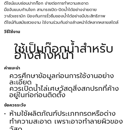
ดีไซน์แบบซ่อนปากก๊อก ง่ายต่อการทำความสะอาด
มือจับแบบก้านโยก สามารถเปิด-ปิดน้ำได้อย่างง่ายดาย
วาล์วเซรามิก ป้องกันการรั่วซึมของน้ำได้อย่างมีประสิทธิภาพ
ดีไซน์ทันสมัยสวยงาม ใช้งานร่วมกับอ่างล้างหน้าได้หลากหลายสไตล์
วิธีใช้งาน
ใช้เป็นก๊อกน้ำสำหรับ
อ่างล้างหน้า
คำแนะนำ
ควรศึกษาข้อมูลก่อนการใช้งานอย่าง
ละเอียด
ควรเปิดน้ำไล่เศษวัสดุสิ่งสกปรกที่ค้าง
อยู่ในท่อก่อนติดตั้ง
ข้อควรระวัง
ห้ามใช้ผลิตภัณฑ์ประเภทกรดหรือด่าง
ทำความสะอาด เพราะอาจทำลายผิวของ
วัสดุ