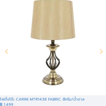
ไฟตั้งโต๊ะ CARINI MTR1438 FABRIC สีครีม/น้ำตาล
฿ 1,499