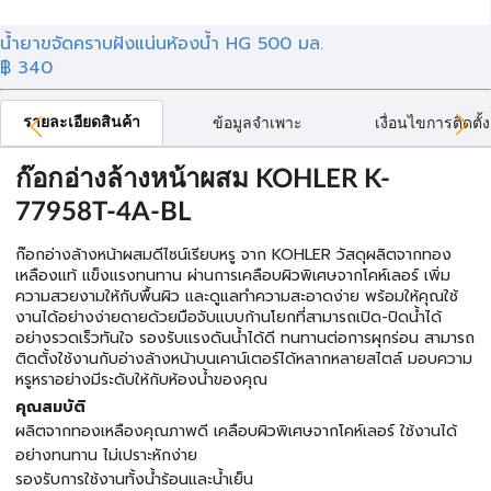
น้ำยาขจัดคราบฝังแน่นห้องน้ำ HG 500 มล.
฿ 340
รายละเอียดสินค้า
ข้อมูลจำเพาะ
เงื่อนไขการติดตั้ง
ก๊อกอ่างล้างหน้าผสม KOHLER K-
77958T-4A-BL
ก๊อกอ่างล้างหน้าผสมดีไซน์เรียบหรู จาก KOHLER วัสดุผลิตจากทอง
เหลืองแท้ แข็งแรงทนทาน ผ่านการเคลือบผิวพิเศษจากโคห์เลอร์ เพิ่ม
ความสวยงามให้กับพื้นผิว และดูแลทำความสะอาดง่าย พร้อมให้คุณใช้
งานได้อย่างง่ายดายด้วยมือจับแบบก้านโยกที่สามารถเปิด-ปิดน้ำได้
อย่างรวดเร็วทันใจ รองรับแรงดันน้ำได้ดี ทนทานต่อการผุกร่อน สามารถ
ติดตั้งใช้งานกับอ่างล้างหน้าบนเคาน์เตอร์ได้หลากหลายสไตล์ มอบความ
หรูหราอย่างมีระดับให้กับห้องน้ำของคุณ
คุณสมบัติ
ผลิตจากทองเหลืองคุณภาพดี เคลือบผิวพิเศษจากโคห์เลอร์ ใช้งานได้
อย่างทนทาน ไม่เปราะหักง่าย
รองรับการใช้งานทั้งน้ำร้อนและน้ำเย็น