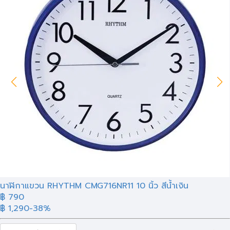
นาฬิกาแขวน RHYTHM CMG716NR11 10 นิ้ว สีน้ำเงิน
฿ 790
฿ 1,290
-38%