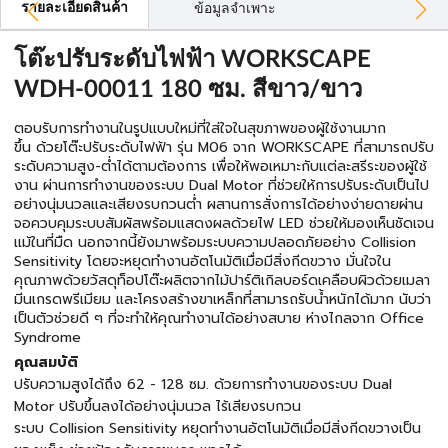
รายละเอียดสินค้า
ข้อมูลจำเพาะ
โต๊ะปรับระดับไฟฟ้า WORKSCAPE
WDH-00011 180 ซม. สีขาว/ขาว
ตอบรับการทำงานในรูปแบบใหม่ที่ใส่ใจในสุขภาพของผู้ใช้งานมาก
ขึ้น ด้วยโต๊ะปรับระดับไฟฟ้า รุ่น M06 จาก WORKSCAPE ที่สามารถปรับ
ระดับความสูง-ต่ำได้ตามต้องการ เพื่อให้พอเหมาะกับแต่ละสรีระของผู้ใช้
งาน ผ่านการทำงานของระบบ Dual Motor ที่ช่วยให้การปรับระดับเป็นไป
อย่างนุ่มนวลและเสียงรบกวนต่ำ ผสานการสั่งการได้อย่างง่ายดายผ่าน
จอควบคุมระบบสัมผัสพร้อมแสดงผลด้วยไฟ LED ช่วยให้มองเห็นชัดเจน
แม้ในที่มืด นอกจากนี้ยังมาพร้อมระบบความปลอดภัยอย่าง Collision
Sensitivity โดยจะหยุดทำงานอัตโนมัติเมื่อมีสิ่งกีดขวาง มั่นใจใน
คุณภาพด้วยวัสดุท็อปโต๊ะผลิตจากไม้ปาร์ติเกิลบอร์ดเคลือบผิวด้วยเมลา
มีนเกรดพรีเมียม และโครงสร้างขาเหล็กที่สามารถรับน้ำหนักได้มาก นับว่า
เป็นตัวช่วยดี ๆ ที่จะทำให้คุณทำงานได้อย่างสบาย ห่างไกลจาก Office
Syndrome
คุณสมบัติ
ปรับความสูงได้ถึง 62 - 128 ซม. ด้วยการทำงานของระบบ Dual
Motor ปรับขึ้นลงได้อย่างนุ่มนวล ไร้เสียงรบกวน
ระบบ Collision Sensitivity หยุดทำงานอัตโนมัติเมื่อมีสิ่งกีดขวางเป็น