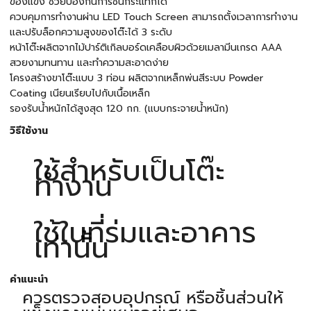
ของแข็ง ช่วยป้องกันการชนกระแทกได้
ควบคุมการทำงานผ่าน LED Touch Screen สามารถตั้งเวลาการทำงาน
และปรับล็อกความสูงของโต๊ะได้ 3 ระดับ
หน้าโต๊ะผลิตจากไม้ปาร์ติเกิลบอร์ดเคลือบผิวด้วยเมลามีนเกรด AAA
สวยงามทนทาน และทำความสะอาดง่าย
โครงสร้างขาโต๊ะแบบ 3 ท่อน ผลิตจากเหล็กพ่นสีระบบ Powder
Coating เนียนเรียบไปกับเนื้อเหล็ก
รองรับน้ำหนักได้สูงสุด 120 กก. (แบบกระจายน้ำหนัก)
วิธีใช้งาน
ใช้สำหรับเป็นโต๊ะ
ทำงาน
ใช้ในที่ร่มและอาคาร
เท่านั้น
คำแนะนำ
ควรตรวจสอบอุปกรณ์ หรือชิ้นส่วนให้