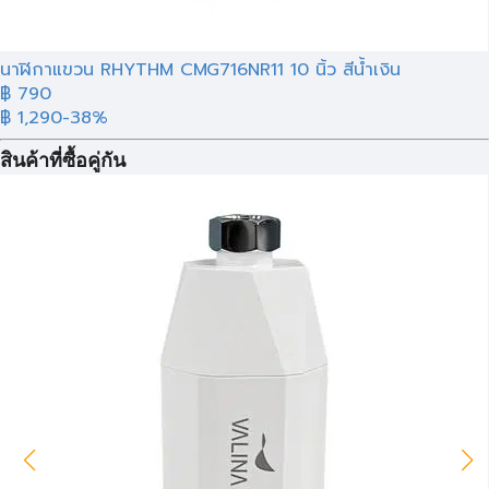
นาฬิกาแขวน RHYTHM CMG716NR11 10 นิ้ว สีน้ำเงิน
฿ 790
฿ 1,290
-38%
สินค้าที่ซื้อคู่กัน