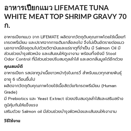
อาหารเปียกแมว LIFEMATE TUNA
WHITE MEAT TOP SHRIMP GRAVY 70
ก.
อาหารเปียกแมว จาก LIFEMATE ผลิตจากวัตถุดิบคุณภาพโดยใช้เนื้อแท้
เกรดพรีเมียม และปราศจากการเติมเกลือลงไป จึงไม่เป็นอัตรายต่อแมว
นอกจากนี้ยังอุดมไปด้วยวิตามินและแร่ธาตุที่จำเป็น มี Salmon Oil มี
ส่วนช่วยบำรุงผิวหนัง และเส้นขนให้ดูเงางาม พร้อมทั้งยังมี Stool
Odor Control ที่มีส่วนช่วยปรับสมดุลลำไส้ และลดกลิ่นมูลได้อีกด้วย
คุณสมบัติ
อาหารเปียก รสปลาทูน่าเนื้อขาวหน้ากุ้งในเกรวี่ สำหรับแมวทุกสายพันธุ์
อายุุ 6 เดือนขึ้นไป
ผลิตจากวัตถุดิบคุณภาพโดยใช้เนื้อสัตว์แท้เกรดพรีเมียม (Human
Grade)
มี Prebiotics และ Yeast Extract ช่วยปรับสมดุลลำไส้และเสริมสร้าง
ภูมิคุ้มกันให้แข็งแรง
เสริมด้วย Salmon oil มีส่วนช่วยบำรุงผิวหนังและเส้นขนให้เงางาม
วิธีใช้งาน