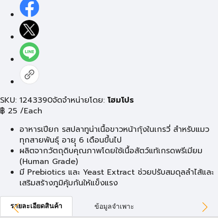
SKU: 1243390
จัดจำหน่ายโดย:
โฮมโปร
฿
25
/Each
อาหารเปียก รสปลาทูน่าเนื้อขาวหน้ากุ้งในเกรวี่ สำหรับแมว
ทุกสายพันธุ์ อายุุ 6 เดือนขึ้นไป
ผลิตจากวัตถุดิบคุณภาพโดยใช้เนื้อสัตว์แท้เกรดพรีเมียม
(Human Grade)
มี Prebiotics และ Yeast Extract ช่วยปรับสมดุลลำไส้และ
เสริมสร้างภูมิคุ้มกันให้แข็งแรง
รายละเอียดสินค้า
ข้อมูลจำเพาะ