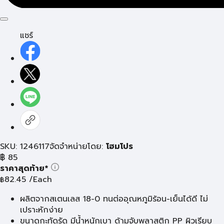
แชร์
SKU: 1246117
จัดจำหน่ายโดย:
โฮมโปร
฿
85
ราคาสุดท้าย*
82.45
/Each
฿
ผลิตจากสเตนเลส 18-0 ทนต่ออุณหภูมิร้อน-เย็นได้ดี ไม่
เปราะหักง่าย
ขนาดกะทัดรัด มีน้ำหนักเบา ด้ามจับพลาสติก PP ผิวเรียบ