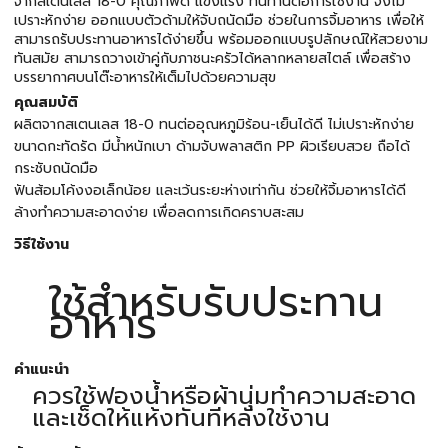
จากสเตนเลส 18-0 คุณภาพดี แข็งแรง ทนทานต่อการใช้งาน จึงไม่
เปราะหักง่าย ออกแบบตัวด้ามให้จับถนัดมือ ช่วยในการจิ้มอาหาร เพื่อให้
สามารถรับประทานอาหารได้ง่ายขึ้น พร้อมออกแบบรูปลักษณ์ให้สวยงาม
ทันสมัย สามารถวางเข้าคู่กับภาชนะครัวได้หลากหลายสไตล์ เพื่อสร้าง
บรรยากาศบนโต๊ะอาหารให้เต็มไปด้วยความสุข
คุณสมบัติ
ผลิตจากสเตนเลส 18-0 ทนต่ออุณหภูมิร้อน-เย็นได้ดี ไม่เปราะหักง่าย
ขนาดกะทัดรัด มีน้ำหนักเบา ด้ามจับพลาสติก PP ผิวเรียบสวย ถือได้
กระชับถนัดมือ
ฟันส้อมโค้งงอเล็กน้อย และเว้นระยะห่างเท่ากัน ช่วยให้จิ้มอาหารได้ดี
ล้างทำความสะอาดง่าย เพื่อลดการเกิดคราบสะสม
วิธีใช้งาน
ใช้สำหรับรับประทาน
อาหาร
คำแนะนำ
ควรใช้ฟองน้ำหรือผ้านุ่มทำความสะอาด
และเช็ดให้แห้งทันทีหลังใช้งาน