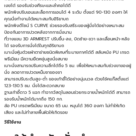
เงยได้ รองรับช่วงศีรษะและลำคอได้ดี
พนักพิงปรับเอนและล็อกการเอนได้ 4 ระดับ ตั้งแต่ 90-130 องศา ให้
คุณนั่งทำงานได้เหมาะสมกับอิริยาบถ
พนักพิงดีไซน์ S CURVE ช่วยรองรับสรีระของผู้นั่งได้อย่างเหมาะสม
ป้องกันอาการปวดหลังจากการนั่งนาน
ที่วางแขน 3D ARMREST ปรับขึ้น-ลง, บิดซ้าย-ขวา และเลื่อนหน้า-หลัง
ได้ รองรับการนั่งได้ในทุกอิริยาบถ
เบาะนั่งหุ้มด้วยผ้าตาข่ายชนิดพิเศษที่ระบายกาศได้ดี สลับหนัง PU เกรด
พรีเมียม มีความยืดหยุ่นสูงนั่งสบาย
เบาะนั่งสามารถปรับความลึกได้ถึง 5 ซม. เพื่อให้เหมาะสมกับช่วงขาของผู้
นั่ง ลดอาการปวดเหน็บชาของขา
สามารถปรับระดับสูง-ต่ำ ของเก้าอี้ได้อย่างนุ่มนวล ด้วยโช้คแก๊สตั้งแต่
123-130.5 ซม. นั่งได้สะดวกสบาย
ฐานเก้าอี้ดาว 5 แฉก ทำจากวัสดุไนลอนช่วยกระจายน้ำหนักได้ดี สามารถ
รองรับน้ำหนักได้มากถึง 150 กก.
ล้อ PU เกรดพรีเมียม ขนาด 65 มม. หมุนได้ 360 องศา ไม่ทำให้เกิด
เสียง และไม่ทำลายพื้นผิวให้เกิดรอย
วิธีใช้งาน