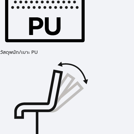
วัสดุพนัก/เบาะ PU