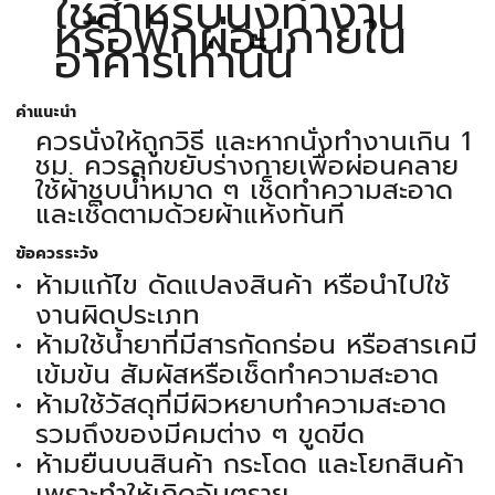
ใช้สำหรับนั่งทำงาน
หรือพักผ่อนภายใน
อาคารเท่านั้น
คำแนะนำ
ควรนั่งให้ถูกวิธี และหากนั่งทำงานเกิน 1
ชม. ควรลุกขยับร่างกายเพื่อผ่อนคลาย
ใช้ผ้าชุบน้ำหมาด ๆ เช็ดทำความสะอาด
และเช็ดตามด้วยผ้าแห้งทันที
ข้อควรระวัง
ห้ามแก้ไข ดัดแปลงสินค้า หรือนำไปใช้
งานผิดประเภท
ห้ามใช้น้ำยาที่มีสารกัดกร่อน หรือสารเคมี
เข้มข้น สัมผัสหรือเช็ดทำความสะอาด
ห้ามใช้วัสดุที่มีผิวหยาบทำความสะอาด
รวมถึงของมีคมต่าง ๆ ขูดขีด
ห้ามยืนบนสินค้า กระโดด และโยกสินค้า
เพราะทำให้เกิดอันตราย