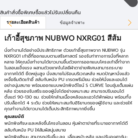
สินค้าสั่งซื้อพิเศษซื้อแล้วไม่รับเปลี่ยนคืน
รายละเอียดสินค้า
ข้อมูลจำเพาะ
เก้าอี้สุขภาพ NUBWO NXRG01 สีส้ม
นั่งทำงานได้อย่างมีประสิทธิภาพ ด้วยเก้าอี้สุขภาพจาก NUBWO รุ่น
NXRG01 เก้าอี้ที่ออกแบบตามสรีรศาสตร์ รองรับท่าทางการนั่งที่หลาก
หลาย ให้คุณนั่งทำงานได้ยาวนานขึ้นด้วยการออกแบบโครงเก้าอี้ทำจาก
ไนลอนแข็งแรง ผสานด้วยเทคโนโลยีผ้าตาข่ายพิเศษสามารถระบาย
อากาศได้ดี ยืดหยุ่นสูง นั่งสบายไม่ร้อนบริเวณหลัง หมดปัญหานั่งแล้ว
เหงื่อซึมติดเก้าอี้ สลับกับหนัง PU เกรดพรีเมียม ช่วยให้นั่งและเอนได้
อย่างนุ่มสบาย พร้อมออกแบบพนักพิงดีไซน์ S CURVE โอบอุ้มเต็มแผ่น
หลัง ช่วยรองรับสรีระของผู้นั่งได้อย่างเหมาะสม สามารถปรับเอนได้
ตั้งแต่ 90-130 ซม. ช่วยให้กล้ามเนื้องหลังและเอวได้พักผ่อน พร้อมทั้ง
ปรับล็อกได้ 4 ระดับ ช่วยให้เหมาะสมกับอิริยาบถของผู้ใช้งาน และช่วยให้
คุณทำงานได้ยาวนานได้เต็มประสิทธิภาพมากยิ่งขึ้น
คุณสมบัติ
พนักพิงศีรษะและหลังขึ้นโครงไนลอน หุ้มผ้าตาข่ายที่ระบายอากาศได้ดี
สลับกับหนัง PU ให้สัมผัสนุ่มสบาย
พนักพิงศีรษะ สามารถปรับขึ้น-ลง, เลื่อนหน้า-หลัง และปรับองศาก้ม-