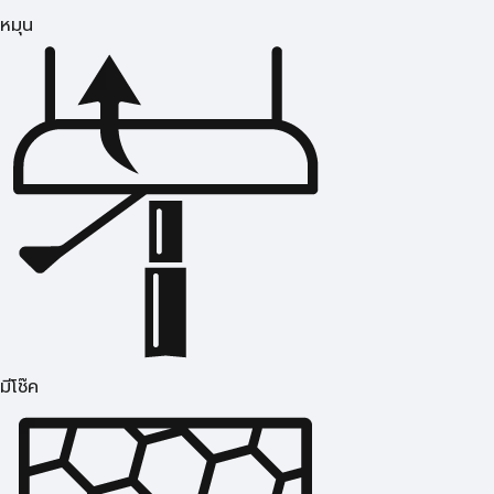
หมุน
มีโช๊ค