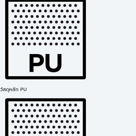
วัสดุหลัก PU