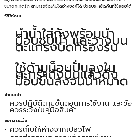
ขนาดกะทัดรัด สามารถจัดเก็บใต้อ่างซิงค์ได้ ช่วยประหยัดพื้นที่ใช้สอยได้
วิธีใช้งาน
นำน้ำใส่ถังพร้อมนำ
ม็อบชุบน้ำ และวางบน
ตะแกรงบิดที่รองรับ
ใช้ด้ามม็อบปั่นลงใน
ตะกร้าถังปั่นแล้วดึง
ม็อบขึ้นลงจนน้ำหมาด
คำแนะนำ
ควรปฏิบัติตามขั้นตอนการใช้งาน และข้อ
ควรระวังในคู่มือสินค้า
ข้อควรระวัง
ควรเก็บให้ห่างจากเปลวไฟ