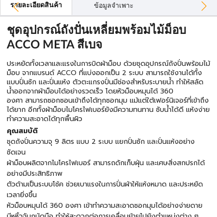
รายละเอียดสินค้า
ข้อมูลจำเพาะ
ชุดอุปกรณ์ถังปั่นเหลี่ยมพร้อมไม้ม็อบ
ACCO META สีเบจ
ประหยัดทั้งเวลาและแรงในการบิดผ้าม็อบ ด้วยชุดอุปกรณ์ถังปั่นพร้อมไม้
ม็อบ จากแบรนด์ ACCO ที่แบ่งออกเป็น 2 ระบบ สามารถใช้งานได้ทั้ง
แบบปั่นซัก และปั่นแห้ง ตัวตะแกรงปั่นมีช่องสำหรับระบายน้ำ ทำให้สลัด
น้ำออกจากผ้าม็อบได้อย่างรวดเร็ว โดยหัวม็อบหมุนได้ 360
องศา สามารถซอกซอนเข้าถึงได้ทุกซอกมุม แม้แต่ใต้เฟอร์นิเจอร์ที่เข้าถึง
ได้ยาก อีกทั้งผ้าม็อบไมโครไฟเบอร์ยังมีความทนทาน ซับน้ำได้ดี แห้งง่าย
ทำความสะอาดได้ทุกพื้นผิว
คุณสมบัติ
ชุดถังปั่นความจุ 9 ลิตร แบบ 2 ระบบ แยกปั่นซัก และปั่นแห้งอย่าง
ชัดเจน
ผ้าม็อบผลิตจากไมโครไฟเบอร์ สามารถดักเก็บฝุ่น และเศษสิ่งสกปรกได้
อย่างมีประสิทธิภาพ
ตัวด้ามเป็นระบบโช้ค ช่วยเบาแรงในการปั่นผ้าให้แห้งหมาด และประหยัด
เวลายิ่งขึ้น
หัวม็อบหมุนได้ 360 องศา เข้าทำความสะอาดซอกมุมได้อย่างง่ายดาย
มีหูหิ้วจับถนัดมือ ทำให้สะดวกต่อการเคลื่อนย้ายไปยังตำแหน่งต่าง ๆ