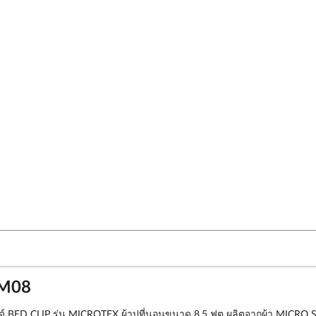
 M08
รนด์ BED CLIP รุ่น MICROTEX ผ้าปูที่นอนขนาด 8.5 ฟุต ผลิตจากผ้า MICRO