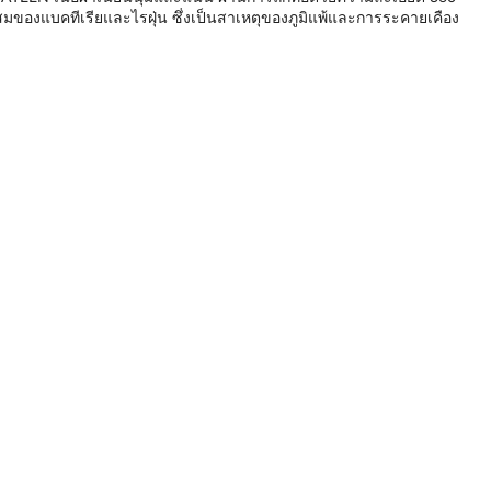
รสะสมของแบคทีเรียและไรฝุ่น ซึ่งเป็นสาเหตุของภูมิแพ้และการระคายเคือง