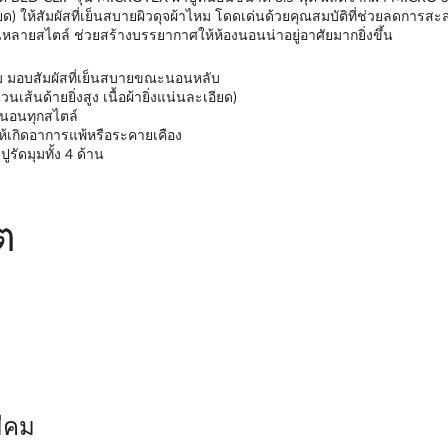
อียด) ให้สัมผัสที่เย็นสบายผิวดุจผ้าไหม โดดเด่นด้วยคุณสมบัติที่ช่วยลดกา
ในหลายสไตล์ ช่วยสร้างบรรยากาศให้ห้องนอนน่าอยู่อาศัยมากยิ่งขึ้น
ไหม มอบสัมผัสที่เย็นสบายขณะนอนหลับ
้นด้ายยิ่งสูง เนื้อผ้ายิ่งแน่นละเอียด)
งนอนทุกสไตล์
ให้เกิดอาการแพ้หรือระคายเคือง
รัดมุมทั้ง 4 ด้าน
ต
ีคม