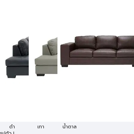
ดำ
เทา
น้ำตาล
รูปตัว L