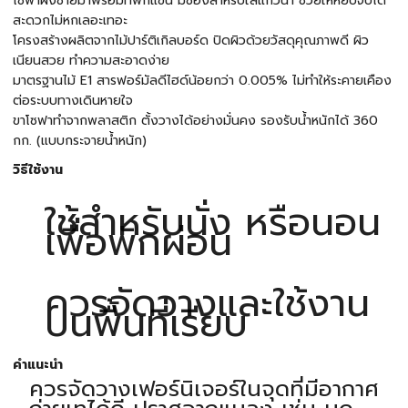
โซฟาฝั่งซ้ายมาพร้อมที่พักแขน มีช่องสำหรับใส่แก้วน้ำ ช่วยให้หยิบจับได้
สะดวกไม่หกเลอะเทอะ
โครงสร้างผลิตจากไม้ปาร์ติเกิลบอร์ด ปิดผิวด้วยวัสดุคุณภาพดี ผิว
เนียนสวย ทำความสะอาดง่าย
มาตรฐานไม้ E1 สารฟอร์มัลดีไฮด์น้อยกว่า 0.005% ไม่ทำให้ระคายเคือง
ต่อระบบทางเดินหายใจ
ขาโซฟาทำจากพลาสติก ตั้งวางได้อย่างมั่นคง รองรับน้ำหนักได้ 360
กก. (แบบกระจายน้ำหนัก)
วิธีใช้งาน
ใช้สำหรับนั่ง หรือนอน
เพื่อพักผ่อน
ควรจัดวางและใช้งาน
บนพื้นที่เรียบ
คำแนะนำ
ควรจัดวางเฟอร์นิเจอร์ในจุดที่มีอากาศ