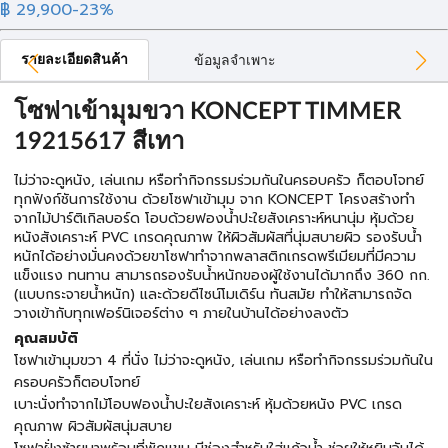
฿ 29,900
-23%
รายละเอียดสินค้า
ข้อมูลจำเพาะ
โซฟาเข้ามุมขวา KONCEPT TIMMER
19215617 สีเทา
ไม่ว่าจะดูหนัง, เล่นเกม หรือทำกิจกรรมร่วมกันในครอบครัว ก็ตอบโจทย์
ทุกฟังก์ชันการใช้งาน ด้วยโซฟาเข้ามุม จาก KONCEPT โครงสร้างทำ
จากไม้ปาร์ติเกิลบอร์ด โอบด้วยฟองน้ำปะใยสังเคราะห์หนานุ่ม หุ้มด้วย
หนังสังเคราะห์ PVC เกรดคุณภาพ ให้ผิวสัมผัสที่นุ่มสบายผิว รองรับน้ำ
หนักได้อย่างมั่นคงด้วยขาโซฟาทำจากพลาสติกเกรดพรีเมียมที่มีความ
แข็งแรง ทนทาน สามารถรองรับน้ำหนักของผู้ใช้งานได้มากถึง 360 กก.
(แบบกระจายน้ำหนัก) และด้วยดีไซน์โมเดิร์น ทันสมัย ทำให้สามารถจัด
วางเข้ากับทุกเฟอร์นิเจอร์ต่าง ๆ ภายในบ้านได้อย่างลงตัว
คุณสมบัติ
โซฟาเข้ามุมขวา 4 ที่นั่ง ไม่ว่าจะดูหนัง, เล่นเกม หรือทำกิจกรรมร่วมกันใน
ครอบครัวก็ตอบโจทย์
เบาะนั่งทำจากไม้โอบฟองน้ำปะใยสังเคราะห์ หุ้มด้วยหนัง PVC เกรด
คุณภาพ ผิวสัมผัสนุ่มสบาย