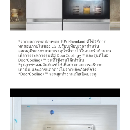
*จากผลการทดสอบของ TÜV Rheinland ที่ใช้วิธีการ
ทดสอบภายในของ LG เปรียบเทียบเวลาสำหรับ
อุณหภูมิของภาชนะบรรจุน้ำที่วางไว้ในตะกร้าด้านบน
เพื่อวางระหว่างรุ่นที่มี DoorCooling+™ และรุ่นที่ไม่มี
DoorCooling+™ รุ่นที่ใช้งานได้เท่านั้น
*รูปภาพของผลิตภัณฑ์ใช้เพื่อประกอบการอธิบาย
เท่านั้น และอาจแตกต่างไปจากผลิตภัณฑ์จริง
*DoorCooling+™ จะหยุดทำงานเมื่อเปิดประตู