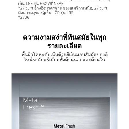
เย็น LGE รุ่น GSXV91NSAE.
*27 cu.ft:อ้างอิงมาตรฐานของอเมริกาเหนือ, 27 cu.ft
คือความจุของตู้เย็น LGE รุ่น LRS
*2706
ความงามสง่าที่ทันสมัยในทุก
รายละเอียด
พื้นผิวโลหะขับเน้นด้วยสีเงินมอบสัมผัสของดี
ไซน์ระดับพรีเมียมทั้งด้านนอกและด้านใน
Metal
Fresh™