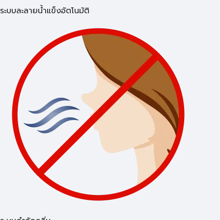
ระบบละลายน้ำแข็งอัตโนมัติ