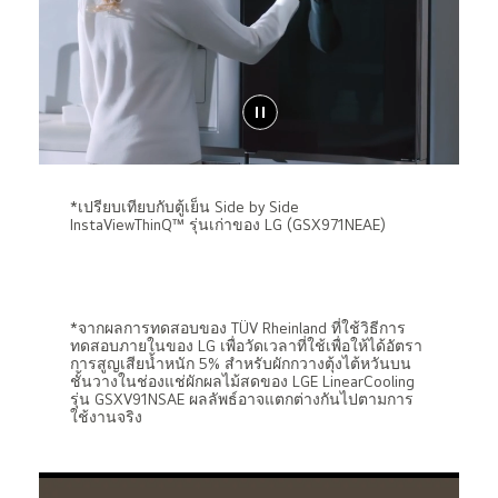
*เปรียบเทียบกับตู้เย็น Side by Side
InstaViewThinQ™ รุ่นเก่าของ LG (GSX971NEAE)
*จากผลการทดสอบของ TÜV Rheinland ที่ใช้วิธีการ
LinearCooling™
ทดสอบภายในของ LG เพื่อวัดเวลาที่ใช้เพื่อให้ได้อัตรา
การสูญเสียน้ำหนัก 5% สำหรับผักกวางตุ้งไต้หวันบน
คงความสดใหม่ของอาหารเหมือน
ชั้นวางในช่องแช่ผักผลไม้สดของ LGE LinearCooling
รุ่น GSXV91NSAE ผลลัพธ์อาจแตกต่างกันไปตามการ
ออกมาจากฟาร์ม
ใช้งานจริง
LinearCooling™ ลดความผันผวนของอุณหภูมิ รักษา
ความสดใหม่ของรสชาติได้*นานถึง 7 วัน.