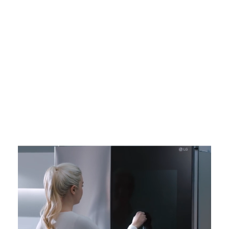
InstaViewThinQ™
เคาะสองครั้งเพื่อดูด้านใน
เคาะสองครั้ง และคุณจะเห็นสิ่งที่อยู่ข้างในเพิ่มขึ้น
23% ด้วย InstaView Door-in-Door™ รุ่นล่าสุด