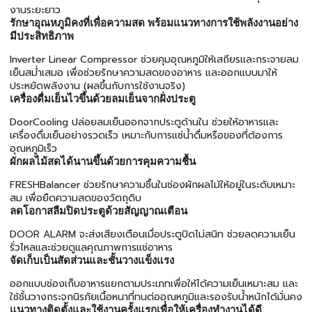
งานระยะยาว
รักษาอุณหภูมิคงที่เพื่อความสด พร้อมแนวทางการใช้พลังงานอย่าง
มีประสิทธิภาพ
Inverter Linear Compressor ช่วยคุมอุณหภูมิให้เสถียรและกระจายลม
เย็นสม่ำเสมอ เพื่อช่วยรักษาความสดของอาหาร และออกแบบมาให้
ประหยัดพลังงาน (ผลขึ้นกับการใช้งานจริง)
เครื่องดื่มเย็นไวขึ้นด้วยลมเย็นจากฝั่งประตู
DoorCooling ปล่อยลมเย็นออกจากประตูด้านใน ช่วยให้อาหารและ
เครื่องดื่มเย็นอย่างรวดเร็ว เหมาะกับการแช่น้ำดื่มหรือของที่ต้องการ
อุณหภูมิเร็ว
ผักผลไม้สดได้นานขึ้นด้วยการคุมความชื้น
FRESHBalancer ช่วยรักษาความชื้นในช่องผักผลไม้ให้อยู่ในระดับเหมาะ
สม เพื่อยืดความสดของวัตถุดิบ
ลดโอกาสลืมปิดประตูด้วยสัญญาณเตือน
DOOR ALARM จะส่งเสียงเตือนเมื่อประตูปิดไม่สนิท ช่วยลดความเย็น
รั่วไหลและช่วยดูแลคุณภาพการแช่อาหาร
จัดเก็บเป็นสัดส่วนและชั้นวางแข็งแรง
ออกแบบช่องเก็บอาหารแยกตามประเภทเพื่อให้ได้ความเย็นเหมาะสม และ
ใช้ชั้นวางกระจกนิรภัยเนื้อหนาที่ทนต่ออุณหภูมิและรองรับน้ำหนักได้มั่นคง
แนวทางติดตั้งและใช้งานครั้งแรกเพื่อให้เครื่องทำงานได้ดี