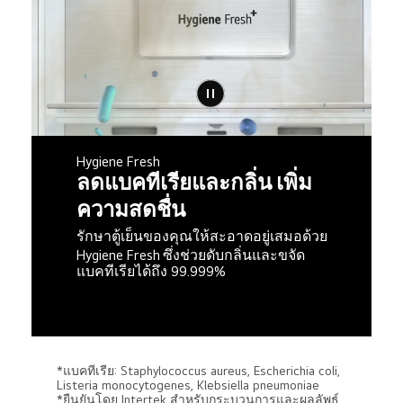
Hygiene Fresh
ลดแบคทีเรียและกลิ่น เพิ่ม
ความสดชื่น
รักษาตู้เย็นของคุณให้สะอาดอยู่เสมอด้วย
Hygiene Fresh
ซึ่งช่วยดับกลิ่นและขจัด
แบคทีเรียได้ถึง 99.999%
*แบคทีเรีย: Staphylococcus aureus, Escherichia coli,
Listeria monocytogenes, Klebsiella pneumoniae
*ยืนยันโดย Intertek สำหรับกระบวนการและผลลัพธ์