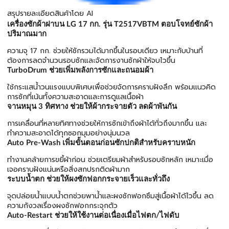
สรุปรายละเอียดสินค้าโดย AI
เครื่องซักผ้าฝาบน LG 17 กก. รุ่น T2517VBTM ตอบโจทย์ซักผ้า
ปริมาณมาก
ความจุ 17 กก. ช่วยให้ซักรวมได้มากขึ้นในรอบเดียว เหมาะกับบ้านที่
ต้องการลดจำนวนรอบซักและจัดการงานซักผ้าให้จบไวขึ้น
TurboDrum ช่วยเพิ่มพลังการซักและถนอมผ้า
ใช้กระแสน้ำวนแรงแบบพิเศษเพื่อช่วยจัดการคราบฝังลึก พร้อมแนวคิด
การซักที่เน้นทั้งความสะอาดและการดูแลเนื้อผ้า
จานหมุน 3 ทิศทาง ช่วยให้ผ้ากระจายตัว ลดผ้าพันกัน
การเคลื่อนที่หลายทิศทางช่วยให้การซักเข้าถึงผ้าได้ทั่วถึงมากขึ้น และ
ทำความสะอาดได้ทุกซอกมุมอย่างนุ่มนวล
Auto Pre-Wash เพิ่มขั้นตอนก่อนซักปกติสำหรับคราบหนัก
ทำงานคล้ายการขยี้ผ้าก่อน ช่วยเตรียมผ้าสำหรับรอบซักหลัก เหมาะเมื่อ
เจอคราบฝังแน่นหรือสิ่งสกปรกติดผ้ามาก
ระบบน้ำตก ช่วยให้ผงซักฟอกกระจายเร็วและทั่วถึง
จุดปล่อยน้ำแบบน้ำตกช่วยพาน้ำและผงซักฟอกซึมสู่เนื้อผ้าได้ไวขึ้น ลด
ความกังวลเรื่องผงซักฟอกกระจุกตัว
Auto-Restart ช่วยให้ใช้งานต่อเนื่องเมื่อไฟตก/ไฟดับ