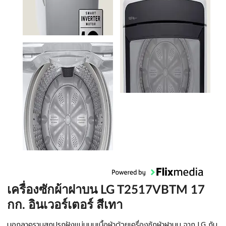
เครื่องซักผ้าฝาบน LG T2517VBTM 17
กก. อินเวอร์เตอร์ สีเทา
บอกลาคราบสกปรกฝังแน่นบนเนื้อผ้าด้วยเครื่องซักผ้าฝาบน จาก LG กับ