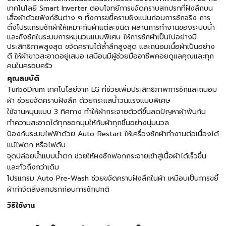
เทคโนโลยี Smart Inverter ตอบโจทย์การขจัดคราบสกปรกที่ฝังลึกบน
เสื้อผ้าด้วยฟังก์ชันต่าง ๆ ทั้งการขยี้คราบฝังแน่นก่อนการซักจริง การ
ตั้งโปรแกรมซักผ้าให้เหมาะกับผ้าแต่ละชนิด ผสานการทำงานของระบบน้ำ
และถังซักในระบบการหมุนวนแบบพิเศษ ให้การซักผ้าเป็นไปอย่างมี
ประสิทธิภาพสูงสุด ขจัดคราบได้ล้ำลึกสูงสุด และถนอมเนื้อผ้าเป็นอย่าง
ดี ให้ผ้าขาวสะอาดอยู่เสมอ เสมือนมีผู้ช่วยมืออาชีพคอยดูแลคุณและทุก
คนในครอบครัว
คุณสมบัติ
TurboDrum เทคโนโลยีจาก LG ที่ช่วยเพิ่มประสิทธิภาพการซักและถนอม
ผ้า ช่วยขจัดคราบฝังลึก ด้วยกระแสน้ำวนแรงแบบพิเศษ
ใช้จานหมุนแบบ 3 ทิศทาง ทำให้ผ้ากระจายตัวดีขึ้นลดปัญหาผ้าพันกัน
ทำความสะอาดได้ทุกซอกมุมให้กับผ้าทุกชิ้นอย่างนุ่มนวล
ป้องกันระบบไฟฟ้าด้วย Auto-Restart ให้เครื่องซักผ้าทำงานต่อเนื่องได้
แม้ไฟตก หรือไฟดับ
จุดปล่อยน้ำแบบน้ำตก ช่วยให้ผงซักฟอกกระจายเข้าสู่เนื้อผ้าได้เร็วขึ้น
และทั่วถึงกว่าเดิม
โปรแกรม Auto Pre-Wash ช่วยขจัดคราบฝังลึกในผ้า เหมือนเป็นการขยี้
ผ้ากำจัดสิ่งสกปรกก่อนการซักปกติ
วิธีใช้งาน