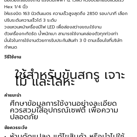
มอเตอร์ไร้แปรงถ่าน แรงดันไฟฟ้า 12 โวลต์ หัวจับดอกแบบสวมเร็ว
Hex 1/4 นิ้ว
ให้แรงบิด 163 นิวตันเมตร ความเร็วสูงสุดถึง 2850 รอบ/นาที เลือก
ปรับระดับความเร็วได้ 3 ระดับ
วงแหวนหน้าเครื่องมีไฟ LED เพื่อส่องสว่างขณะใช้งาน
ตัวเครื่องกะทัดรัด น้ำหนักเบา สามารถใช้งานคล่องตัวทุกท่วงท่า
มั่นใจในการใช้งานด้วยการรับประกันสินค้า 3 ปี ตามเงื่อนไขที่บริษัท
กำหนด
วิธีใช้งาน
ใช้สำหรับขันสกรู เจาะ
ไม้ และโลหะ
คำแนะนำ
ศึกษาข้อมูลการใช้งานอย่างละเอียด
ควรสวมใส่อุปกรณ์เซฟตี้ เพื่อความ
ปลอดภัย
ข้อควรระวัง
ห้ามดัดแปลง แก้ไขสินค้า หรือนำไปใช้