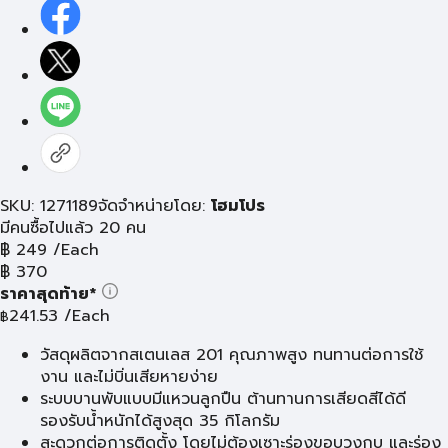
SKU: 1271189
จัดจำหน่ายโดย:
โฮมโปร
มีคนซื้อไปแล้ว 20 คน
฿
249
/Each
฿
370
ราคาสุดท้าย*
241.53
/Each
฿
วัสดุผลิตจากสเตนเลส 201 คุณภาพสูง ทนทานต่อการใช้
งาน และไม่บิ่นเสียหายง่าย
ระบบบานพับแบบมีแหวนลูกปืน ต้านทานการเสียดสีได้ดี
รองรับน้ำหนักได้สูงสุด 35 กิโลกรัม
สะดวกต่อการติดตั้ง โดยไม่ต้องเซาะร่องขอบวงกบ และร่อง