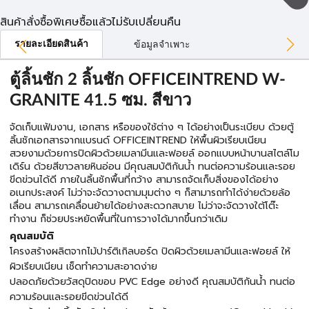
สินค้าสั่งซื้อพิเศษซื้อแล้วไม่รับเปลี่ยนคืน
รายละเอียดสินค้า
ข้อมูลจำเพาะ
ตู้ลิ้นชัก 2 ลิ้นชัก OFFICEINTREND W-
GRANITE 41.5 ซม. สีขาว
จัดเก็บแฟ้มงาน, เอกสาร หรือของใช้ต่าง ๆ ได้อย่างเป็นระเบียบ ด้วยตู้
ลิ้นชักเอกสารจากแบรนด์ OFFICEINTREND ให้พื้นผิวเรียบเนียน
สวยงามด้วยการปิดผิวด้วยเมลามีนและฟอยล์ ออกแบบหน้าบานสไตล์โม
เดิร์น ด้วยสีขาวลายหินอ่อน มีคุณสมบัติกันน้ำ ทนต่อความร้อนและรอย
ขีดข่วนได้ดี ภายในลิ้นชักพื้นที่กว้าง สามารถจัดเก็บสิ่งของได้อย่าง
อเนกประสงค์ ไม่ว่าจะจัดวางตามมุมต่าง ๆ ก็สามารถทำได้ง่ายด้วยล้อ
เลื่อน สามารถเคลื่อนย้ายได้อย่างสะดวกสบาย ไม่ว่าจะจัดวางใต้โต๊ะ
ทำงาน ก็ช่วยประหยัดพื้นที่ในการวางได้มากขึ้นกว่าเดิม
คุณสมบัติ
โครงสร้างผลิตจากไม้ปาร์ติเกิลบอร์ด ปิดผิวด้วยเมลามีนและฟอยล์ ให้
ผิวเรียบเนียน เช็ดทำความสะอาดง่าย
ปลอดภัยด้วยวัสดุปิดขอบ PVC Edge อย่างดี คุณสมบัติกันน้ำ ทนต่อ
ความร้อนและรอยขีดข่วนได้ดี