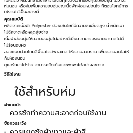
ไม่หดตัว หรือฉีกขาดง่าย เติมเต็มทุกช่วงเวลาของคุณให้อบอุ่น ไม่ว่าจะ
ห่มนอน หรือห่มเพิ่มความอบอุ่นขณะนั่งพักผ่อนหย่อนใจ ก็ตอบโจทย์การ
ใช้งานได้เป็นอย่างดี
คุณสมบัติ
ผลิตจากเนื้อผ้า Polyester ด้วยเส้นใยที่มีความละเอียดสูง น้ำหนักเบา
ไม่ฉีกขาดหรือหลุดลุ่ยง่าย
เนื้อผ้าอ่อนนุ่มให้ความอบอุ่นได้อย่างดีเยี่ยม สามารถระบายอากาศได้ดี
ไม่ร้อนอบผิว
ออกแบบด้วยโทนสีพื้นสไตล์พาสเทล ให้ความสวยงาม เพิ่มความสดใสให้
กับห้องนอน
ดูแลรักษาได้ง่าย สามารถจัดเก็บและพกพาได้อย่างสะดวก
วิธีใช้งาน
ใช้สำหรับห่ม
คำแนะนำ
ควรซักทำความสะอาดก่อนใช้งาน
ข้อควรระวัง
ควรแยกซักผ้าขาวและผ้าสี