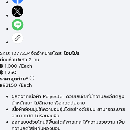
SKU: 1277234
จัดจำหน่ายโดย:
โฮมโปร
มีคนซื้อไปแล้ว 2 คน
฿
1,000
/Each
฿
1,250
ราคาสุดท้าย*
921.50
/Each
฿
ผลิตจากเนื้อผ้า Polyester ด้วยเส้นใยที่มีความละเอียดสูง
น้ำหนักเบา ไม่ฉีกขาดหรือหลุดลุ่ยง่าย
เนื้อผ้าอ่อนนุ่มให้ความอบอุ่นได้อย่างดีเยี่ยม สามารถระบาย
อากาศได้ดี ไม่ร้อนอบผิว
ออกแบบด้วยโทนสีพื้นสไตล์พาสเทล ให้ความสวยงาม เพิ่ม
ความสดใสให้กับห้องนอน