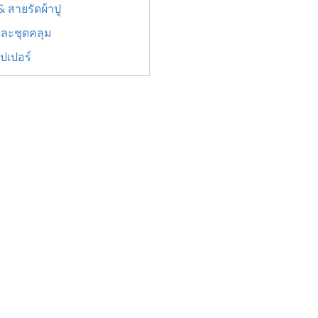
ง & สายรัดผ้าปู
วและชุดคลุม
ิปเปอร์