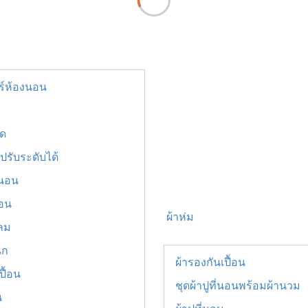
อร์ห้องนอน
ัด
 ปรับระดับได้
่นอน
อน
ผ้าห่ม
าลม
ิก
ผ้ารองกันเปื้อน
ปื้อน
ชุดผ้าปูที่นอนพร้อมผ้านวม
น