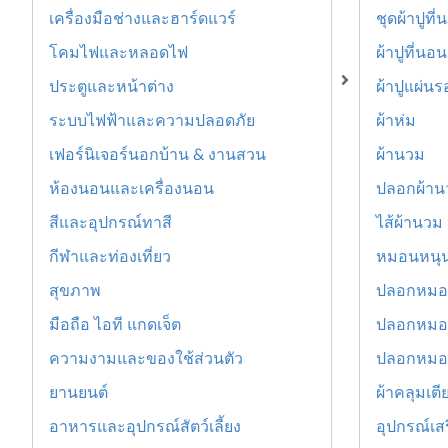
เครื่องมือช่างและฮาร์ดแวร์
ชุดผ้าปูท
โคมไฟและหลอดไฟ
ผ้าปูที่นอน
ประตูและหน้าต่าง
ผ้าปูแผ่น
ระบบไฟฟ้าและความปลอดภัย
ผ้าห่ม
เฟอร์นิเจอร์นอกบ้าน & งานสวน
ผ้านวม
ห้องนอนและเครื่องนอน
ปลอกผ้าน
สีและอุปกรณ์ทาสี
ไส้ผ้านวม
กีฬาและท่องเที่ยว
หมอนหนุ
สุขภาพ
ปลอกหมอ
มือถือ ไอที แกดเจ็ต
ปลอกหมอ
ความงามและของใช้ส่วนตัว
ปลอกหมอ
ยานยนต์
ผ้าคลุมเตี
อาหารและอุปกรณ์สัตว์เลี้ยง
อุปกรณ์เส