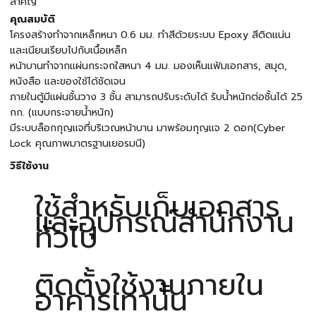
สำคัญ
คุณสมบัติ
โครงสร้างทำจากเหล็กหนา 0.6 มม. ทำสีด้วยระบบ Epoxy สีติดแน่น
และเนียนเรียบไปกับเนื้อเหล็ก
หน้าบานทำจากแผ่นกระจกใสหนา 4 มม. มองเห็นแฟ้มเอกสาร, สมุด,
หนังสือ และของใช้ได้ชัดเจน
ภายในตู้มีแผ่นชั้นวาง 3 ชั้น สามารถปรับระดับได้ รับน้ำหนักต่อชั้นได้ 25
กก. (แบบกระจายน้ำหนัก)
มีระบบล็อกกุญแจที่บริเวณหน้าบาน มาพร้อมกุญแจ 2 ดอก(Cyber
Lock คุณภาพมาตรฐานเยอรมนี)
วิธีใช้งาน
ใช้สำหรับเก็บเอกสาร
และอุปกรณ์สำนักงาน
ทั่วไป
ติดตั้งใช้งานภายใน
อาคารเท่านั้น