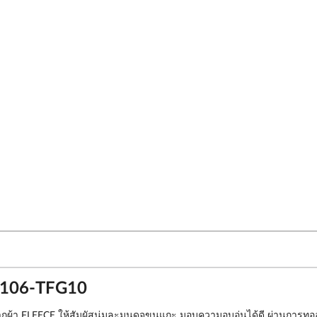
02106-TFG10
ิตจากผ้า FLEECE ให้สัมผัสนุ่มละมุนดุจขนแกะ มอบความอบอุ่นได้ดี ผ่านการท