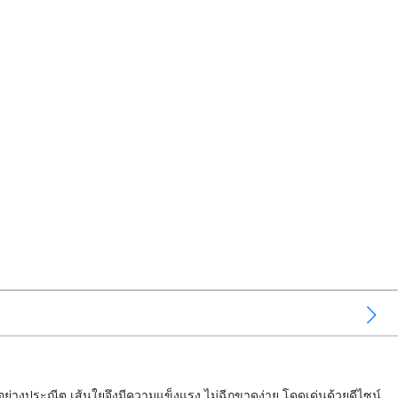
ออย่างประณีต เส้นใยจึงมีความแข็งแรง ไม่ฉีกขาดง่าย โดดเด่นด้วยดีไซน์