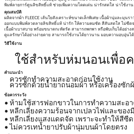
พิมพ์ลายการ์ตูนลิขสิทธิ์แท้ ช่วยเพิ่มความโดดเด่น น่ารักสดใส น่าใช้งาน
คุณสมบัติ
ผลิตจากผ้า FLEECE เส้นใยสังเคราะห์ขนาดเล็กพิเศษ เนื้อผ้านุ่มละมุน
ออกแบบพิมพ์ลวดลายลิขสิทธิ์แท้ น่ารัก ให้ความคมชัด สีสันสดใส ไม่ซีด
เนื้อผ้าเบาสบาย พร้อมขนาดกะทัดรัด สามารถพกพา หรือพับเก็บได้อย่าง
ดูแลรักษาได้อย่างง่ายดาย สามารถใช้งานได้ยาวนาน มอบความอบอุ่นได้
วิธีใช้งาน
ใช้สำหรับห่มนอนเพื่อ
คำแนะนำ
ควรซักทำความสะอาดก่อนใช้งาน
ควรซักด้วยน้ำยาถนอมผ้า หรือเครื่องซัก
ข้อควรระวัง
ห้ามใช้สารฟอกขาวในการทำความสะอา
หลีกเลี่ยงความร้อนจากเปลวไฟและของม
หลีกเลี่ยงแสงแดดจัด เพราะจะทำให้สีซีด
ไม่ควรเทน้ำยาปรับผ้านุ่มบนผ้าโดยตรง