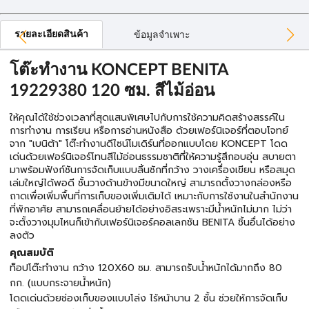
รายละเอียดสินค้า
ข้อมูลจำเพาะ
โต๊ะทำงาน KONCEPT BENITA
19229380 120 ซม. สีไม้อ่อน
ให้คุณได้ใช้ช่วงเวลาที่สุดแสนพิเศษไปกับการใช้ความคิดสร้างสรรค์ใน
การทำงาน การเรียน หรือการอ่านหนังสือ ด้วยเฟอร์นิเจอร์ที่ตอบโจทย์
จาก "เบนิต้า" โต๊ะทำงานดีไซน์โมเดิร์นที่ออกแบบโดย KONCEPT โดด
เด่นด้วยเฟอร์นิเจอร์โทนสีไม้อ่อนธรรมชาติที่ให้ความรู้สึกอบอุ่น สบายตา
มาพร้อมฟังก์ชันการจัดเก็บแบบลิ้นชักที่กว้าง วางเครื่องเขียน หรือสมุด
เล่มใหญ่ได้พอดี ชั้นวางด้านข้างมีขนาดใหญ่ สามารถตั้งวางกล่องหรือ
ถาดเพื่อเพิ่มพื้นที่การเก็บของเพิ่มเติมได้ เหมาะกับการใช้งานในสำนักงาน
ที่พักอาศัย สามารถเคลื่อนย้ายได้อย่างอิสระเพราะมีน้ำหนักไม่มาก ไม่ว่า
จะตั้งวางมุมไหนก็เข้ากับเฟอร์นิเจอร์คอลเลกชัน BENITA ชิ้นอื่นได้อย่าง
ลงตัว
คุณสมบัติ
ท็อปโต๊ะทำงาน กว้าง 120X60 ซม. สามารถรับน้ำหนักได้มากถึง 80
กก. (แบบกระจายน้ำหนัก)
โดดเด่นด้วยช่องเก็บของแบบโล่ง ไร้หน้าบาน 2 ชั้น ช่วยให้การจัดเก็บ