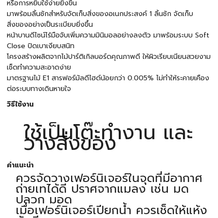
หรือการหยิบใช้ง่ายยิ่งขึ้น
มาพร้อมลิ้นชักสำหรับจัดเก็บสิ่งของอเนกประสงค์ 1 ลิ้นชัก จัดเก็บ
สิ่งของอย่างเป็นระเบียบยิ่งขึ้น
หน้าบานดีไซน์ไร้มือจับเพิ่มความมินิมอลอย่างลงตัว มาพร้อมระบบ Soft
Close ปิดเบาเงียบสนิท
โครงสร้างผลิตจากไม้ปาร์ติเกิลบอร์ดคุณภาพดี ให้ผิวเรียบเนียนสวยงาม
เช็ดทำความสะอาดง่าย
มาตรฐานไม้ E1 สารฟอร์มัลดีไฮด์น้อยกว่า 0.005% ไม่ทำให้ระคายเคือง
ต่อระบบทางเดินหายใจ
วิธีใช้งาน
ใช้เป็นโต๊ะทำงาน และ
วางสิ่งของ
คำแนะนำ
ควรจัดวางเฟอร์นิเจอร์ในจุดที่มีอากาศ
ถ่ายเทได้ดี ปราศจากแมลง เช่น มด
ปลวก มอด
เมื่อเฟอร์นิเจอร์เปียกน้ำ ควรเช็ดให้แห้ง