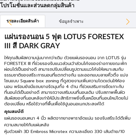
โปรโมชั่นและส่วนลดกลุ่มสินค้า
รายละเอียดสินค้า
ข้อมูลจำเพาะ
แผ่นรองนอน 5 ฟุต LOTUS FORESTEX
III สี DARK GRAY
ให้คุณสัมผัสความนุ่มมากกว่าเดิม ด้วยแผ่นรองนอน จาก LOTUS รุ่น
FORESTEX III ที่ช่วยรองรับแนวส่วนเว้าส่วนโค้งของร่างกายขณะพัก
ผ่อนได้เป็นอย่างดี สามารถปรับเปลี่ยนรูปตามแนวโค้งให้เหมาะสมกับ
ธรรมชาติของสรีระการนอนที่แตกต่างกัน และออกแบบลายคิ้วติ้ง แบ่ง
โซนแบบ Square box zoning ที่ดูสวยงามเพิ่มความโดดเด่นให้ห้อง
นอน พร้อมยังมีแถบยางรัดมุมทั้ง 4 ด้าน ที่ช่วยเสริมการยึดเกาะกับ
ที่นอนได้เป็นอย่างดี สามารถวางเสริมบนที่นอนเดิม ปรับสภาพพื้นผิว
สัมผัสของที่นอนหลังเก่าให้มีประสิทธิภาพยิ่งขึ้นเหมือนที่นอนใหม่โดยไม่
ต้องเปลี่ยน หรือใช้วางที่พื้นเพื่อใช้ปูนอนอเนกประสงค์ได้
คุณสมบัติ
แผ่นรองนอนหนา 4 นิ้ว ผลิตจากยางพาราอัดแน่น รองรับสรีระได้ดีเพิ่ม
ความสบายให้กับแผ่นหลัง
หุ้มด้วยผ้า 3D Embross Microtex ความละเอียด 330 เส้นด้าย/10