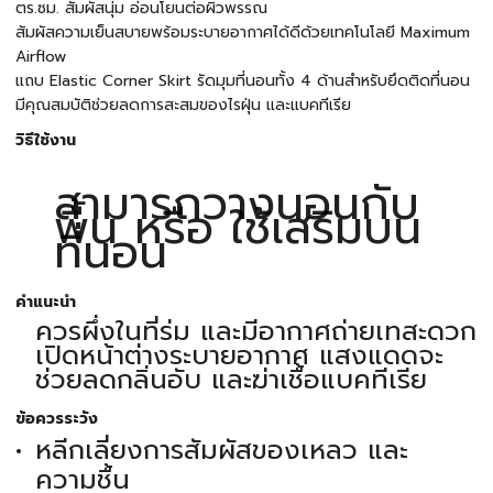
ตร.ซม. สัมผัสนุ่ม อ่อนโยนต่อผิวพรรณ
สัมผัสความเย็นสบายพร้อมระบายอากาศได้ดีด้วยเทคโนโลยี Maximum
Airflow
แถบ Elastic Corner Skirt รัดมุมที่นอนทั้ง 4 ด้านสำหรับยึดติดที่นอน
มีคุณสมบัติช่วยลดการสะสมของไรฝุ่น และแบคทีเรีย
วิธีใช้งาน
สามารถวางนอนกับ
พื้น หรือ ใช้เสริมบน
ที่นอน
คำแนะนำ
ควรผึ่งในที่ร่ม และมีอากาศถ่ายเทสะดวก
เปิดหน้าต่างระบายอากาศ แสงแดดจะ
ช่วยลดกลิ่นอับ และฆ่าเชื้อแบคทีเรีย
ข้อควรระวัง
หลีกเลี่ยงการสัมผัสของเหลว และ
ความชื้น