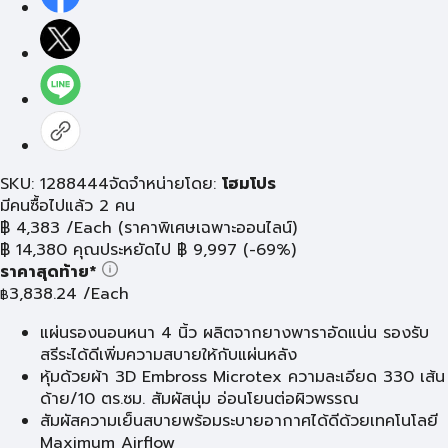
SKU: 1288444
จัดจำหน่ายโดย:
โฮมโปร
มีคนซื้อไปแล้ว 2 คน
฿
4,383
/Each
(ราคาพิเศษเฉพาะออนไลน์)
฿
14,380
คุณประหยัดไป
฿
9,997
(-69%)
ราคาสุดท้าย*
3,838.24
/Each
฿
แผ่นรองนอนหนา 4 นิ้ว ผลิตจากยางพาราอัดแน่น รองรับ
สรีระได้ดีเพิ่มความสบายให้กับแผ่นหลัง
หุ้มด้วยผ้า 3D Embross Microtex ความละเอียด 330 เส้น
ด้าย/10 ตร.ซม. สัมผัสนุ่ม อ่อนโยนต่อผิวพรรณ
สัมผัสความเย็นสบายพร้อมระบายอากาศได้ดีด้วยเทคโนโลยี
Maximum Airflow