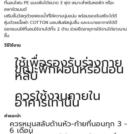
ที่นอนโฟม PE แบบพับได้ขนาด 3 ฟุต เหมาะสำหรับหอพัก หรือะ
อพาร์ตเมนต์
เสริมชั้นวัสดุด้วยฟองน้ำที่ให้ความนุ่มแน่น พร้อมรองรับสรีระได้ดี
หุ้มด้วยเนื้อผ้า COTTON มอบสัมผัสนุ่มลื่น และระบายอากาศได้ดี
ออกแบบให้ที่นอนใช้งานได้ทั้ง 2 ด้าน ช่วยยืดอายุการใช้งานได้ยาวนาน
ขึ้น
วิธีใช้งาน
ใช้เพื่อรองรับร่างกาย
ขณะพักผ่อนหรือนอน
หลับ
ควรใช้งานภายใน
อาคารเท่านั้น
คำแนะนำ
ควรหมุนสลับด้านหัว-ท้ายที่นอนทุก 3 -
6 เดือน