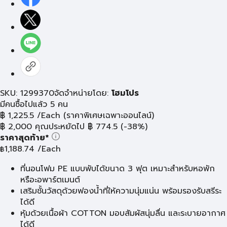
SKU: 1299370
จัดจำหน่ายโดย:
โฮมโปร
มีคนซื้อไปแล้ว 5 คน
฿
1,225.5
/Each
(ราคาพิเศษเฉพาะออนไลน์)
฿
2,000
คุณประหยัดไป
฿
774.5
(-38%)
ราคาสุดท้าย*
1,188.74
/Each
฿
ที่นอนโฟม PE แบบพับได้ขนาด 3 ฟุต เหมาะสำหรับหอพัก
หรือะอพาร์ตเมนต์
เสริมชั้นวัสดุด้วยฟองน้ำที่ให้ความนุ่มแน่น พร้อมรองรับสรีระ
ได้ดี
หุ้มด้วยเนื้อผ้า COTTON มอบสัมผัสนุ่มลื่น และระบายอากาศ
ได้ดี