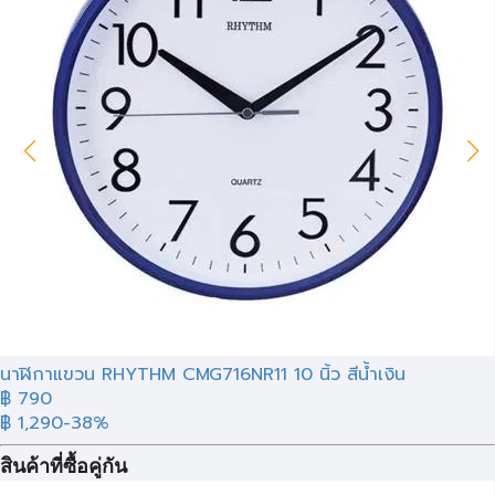
นาฬิกาแขวน RHYTHM CMG716NR11 10 นิ้ว สีน้ำเงิน
฿ 790
฿ 1,290
-38%
สินค้าที่ซื้อคู่กัน