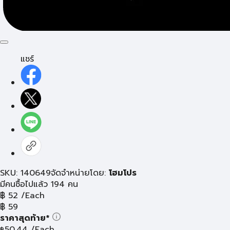
แชร์
SKU: 140649
จัดจำหน่ายโดย:
โฮมโปร
มีคนซื้อไปแล้ว 194 คน
฿
52
/Each
฿
59
ราคาสุดท้าย*
50.44
/Each
฿