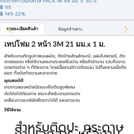
กระดาษกาวรองทาสี PACK IN 48 มม. x 30 ม.
฿ 115
฿ 149
-22%
รายละเอียดสินค้า
ข้อมูลจำเพาะ
เทปโฟม 2 หน้า 3M 21 มม.x 1 ม.
สำหรับงานติดรูปภาพบนผนัง, ติดป้ายสัญลักษณ์, แผ่นโปสเตอร์, ติด
ตะขอแขวน หรือใช้งานอเนกประสงค์ในบ้าน หรือสำนักงาน รวมถึงงาน
ตกแต่งต่าง ๆ ที่ต้องการ โดยเนื้อเทปมีกาวติดแน่น ไม่ทิ้งคราบเมื่อดึง
ออก ทั้งยังทำความสะอาดง่าย
คุณสมบัติ
เทปกาวสองหน้าชนิดแรงยึดติดสูงพิเศษ
ดัดโค้งได้ต้องการ เหมาะสำหรับงานตกแต่ง
เคลือบกาวอะคริลิกยึดเกาะได้ดี และยาวนาน
วิธีใช้งาน
สำหรับติดปะ กระดาษ
งานเอกสาร หรืองาน