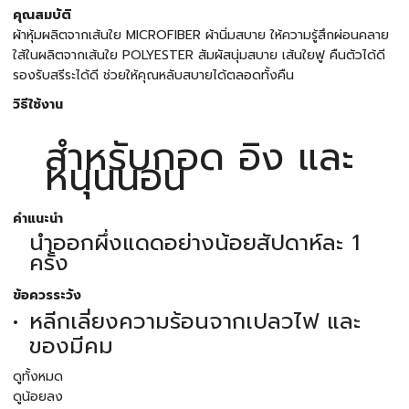
คุณสมบัติ
ผ้าหุ้มผลิตจากเส้นใย MICROFIBER ผ้านิ่มสบาย ให้ความรู้สึกผ่อนคลาย
ใส้ในผลิตจากเส้นใย POLYESTER สัมผัสนุ่มสบาย เส้นใยฟู คืนตัวได้ดี
รองรับสรีระได้ดี ช่วยให้คุณหลับสบายได้ตลอดทั้งคืน
วิธีใช้งาน
สำหรับกอด อิง และ
หนุนนอน
คำแนะนำ
นำออกผึ่งแดดอย่างน้อยสัปดาห์ละ 1
ครั้ง
ข้อควรระวัง
หลีกเลี่ยงความร้อนจากเปลวไฟ และ
ของมีคม
ดูทั้งหมด
ดูน้อยลง