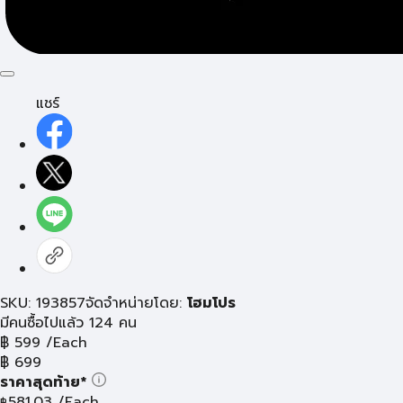
แชร์
SKU: 193857
จัดจำหน่ายโดย:
โฮมโปร
มีคนซื้อไปแล้ว 124 คน
฿
599
/Each
฿
699
ราคาสุดท้าย*
581.03
/Each
฿