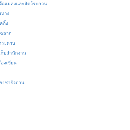
จัดแมลงและสัตว์รบกวน
ินทาง
กิ้ง
พ์ฉลาก
ยกระดาษ
เก็บสำนักงาน
ื่องเขียน
ื่องชาร์จถ่าน