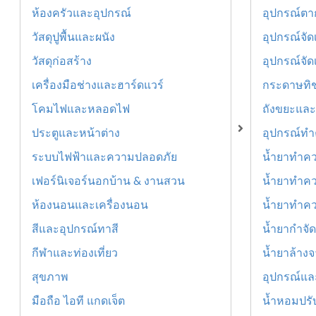
ห้องครัวและอุปกรณ์
อุปกรณ์ตา
วัสดุปูพื้นและผนัง
อุปกรณ์จัดเ
วัสดุก่อสร้าง
อุปกรณ์จัด
เครื่องมือช่างและฮาร์ดแวร์
กระดาษทิชช
โคมไฟและหลอดไฟ
ถังขยะและ
ประตูและหน้าต่าง
อุปกรณ์ท
ระบบไฟฟ้าและความปลอดภัย
น้ำยาทำค
เฟอร์นิเจอร์นอกบ้าน & งานสวน
น้ำยาทำคว
ห้องนอนและเครื่องนอน
น้ำยาทำคว
สีและอุปกรณ์ทาสี
น้ำยากำจัด
กีฬาและท่องเที่ยว
น้ำยาล้า
สุขภาพ
อุปกรณ์และ
มือถือ ไอที แกดเจ็ต
น้ำหอมปรั