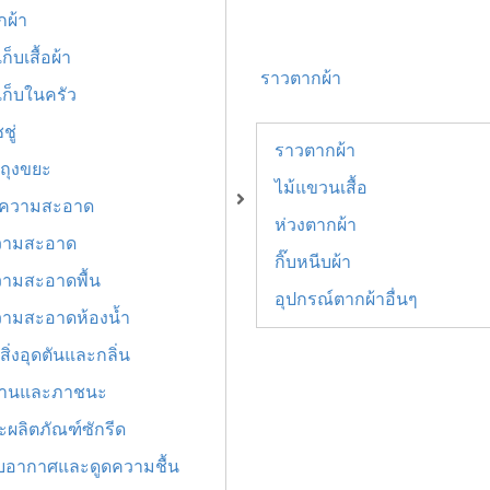
กผ้า
ก็บเสื้อผ้า
ราวตากผ้า
เก็บในครัว
ู่
ราวตากผ้า
ถุงขยะ
ไม้แขวนเสื้อ
ำความสะอาด
ห่วงตากผ้า
วามสะอาด
กิ๊บหนีบผ้า
ามสะอาดพื้น
อุปกรณ์ตากผ้าอื่นๆ
ามสะอาดห้องน้ำ
สิ่งอุดตันและกลิ่น
งจานและภาชนะ
ผลิตภัณฑ์ซักรีด
บอากาศและดูดความชื้น