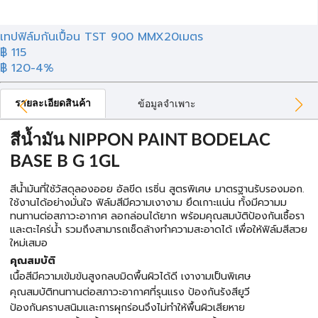
เทปฟิล์มกันเปื้อน TST 900 MMX20เมตร
฿ 115
฿ 120
-4%
รายละเอียดสินค้า
ข้อมูลจำเพาะ
สีน้ำมัน NIPPON PAINT BODELAC
BASE B G 1GL
สีน้ำมันที่ใช้วัสดุลองออย อัลขีด เรซิ่น สูตรพิเศษ มาตรฐานรับรองมอก.
ใช้งานได้อย่างมั่นใจ ฟิล์มสีมีความเงางาม ยึดเกาะแน่น ทั้งมีความม
ทนทานต่อสภาวะอากาศ ลอกล่อนได้ยาก พร้อมคุณสมบัติป้องกันเชื้อรา
และตะไคร่น้ำ รวมถึงสามารถเช็ดล้างทำความสะอาดได้ เพื่อให้ฟิล์มสีสวย
ใหม่เสมอ
คุณสมบัติ
เนื้อสีมีความเข้มข้นสูงกลบมิดพื้นผิวได้ดี เงางามเป็นพิเศษ
คุณสมบัติทนทานต่อสภาวะอากาศที่รุนแรง ป้องกันรังสียูวี
ป้องกันคราบสนิมและการผุกร่อนจึงไม่ทำให้พื้นผิวเสียหาย