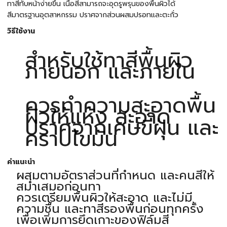
ทาสีทับหน้าง่ายขึ้น เนื้อสีสามารถจะอุดรูพรุนของพื้นผิวได้
สีมาตรฐานอุตสาหกรรม ปราศจากส่วนผสมปรอทและตะกั่ว
วิธีใช้งาน
สำหรับใช้ทาสีพื้นผิว
ภายนอก และภายใน
ควรทำความสะอาดพื้น
ผิวให้แห้ง สะอาด
ปราศจากเศษขี้ฝุ่น และ
คราบไขมัน
คำแนะนำ
ผสมตามอัตราส่วนที่กำหนด และคนสีให้
สม่ำเสมอก่อนทา
ควรเตรียมพื้นผิวให้สะอาด และไม่มี
ความชื้น และทาสีรองพื้นก่อนทุกครั้ง
เพื่อเพิ่มการยึดเกาะของฟิล์มสี