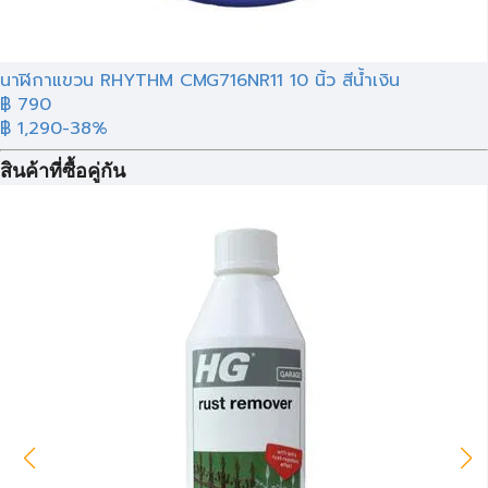
นาฬิกาแขวน RHYTHM CMG716NR11 10 นิ้ว สีน้ำเงิน
฿ 790
฿ 1,290
-38%
สินค้าที่ซื้อคู่กัน