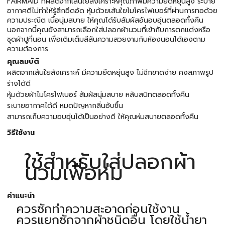
FAIRMAID ที่ผลิตจากเส้นใยสังเคราะห์คุณภาพมีความยืดหยุ่นสูง ระบาย
อากาศดีไม่ทำให้รู้สึกอึดอัด หุ้มด้วยเส้นใยไมโครไฟเบอร์ที่ผ่านการทอด้วย
ความประณีต เนื้อนุ่มสบาย ให้คุณได้รับสัมผัสอันอบอุ่นตลอดทั้งคืน
นอกจากนี้คุณยังสามารถเลือกใส่ปลอกผ้านวมที่เข้ากับการตกแต่งหรือ
ชุดผ้าปูที่นอน เพื่อเติมเต็มสีสันความสวยงามกับห้องนอนได้เองตาม
ความต้องการ
คุณสมบัติ
ผลิตจากเส้นใยสังเคราะห์ มีความยืดหยุ่นสูง ไม่ฉีกขาดง่าย คงสภาพรูป
ร่างได้ดี
หุ้มด้วยผ้าไมโครไฟเบอร์ สัมผัสนุ่มสบาย หลับสนิทตลอดทั้งคืน
ระบายอากาศได้ดี หมดปัญหากลิ่นอับชื้น
สามารถเก็บความอบอุ่นได้เป็นอย่างดี ให้คุณห่มสบายตลอดทั้งคืน
วิธีใช้งาน
ใช้สำหรับใส่ปลอกผ้า
นวมเพื่อห่ม
คำแนะนำ
ควรซักทำความสะอาดก่อนใช้งาน
ควรแยกซักจากผ้าชนิดอื่น โดยใช้น้ำยา