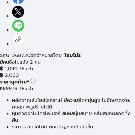
SKU: 268720
จัดจำหน่ายโดย:
โฮมโปร
มีคนซื้อไปแล้ว 2 คน
฿
1,030
/Each
฿
2,060
ราคาสุดท้าย*
899.19
/Each
฿
ผลิตจากเส้นใยสังเคราะห์ มีความยืดหยุ่นสูง ไม่ฉีกขาดง่าย
คงสภาพรูปร่างได้ดี
หุ้มด้วยผ้าไมโครไฟเบอร์ สัมผัสนุ่มสบาย หลับสนิทตลอดทั้ง
คืน
ระบายอากาศได้ดี หมดปัญหากลิ่นอับชื้น