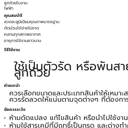
ลูกถ้วยในงาน
ไฟฟ
คุณสมบัติ
ลวดอะลูมิเนียมคุณภาพมาตรฐาน
ดัดม้วนได้ง่ายไม่ขาด
คงทนทุกสภาพอากาศ
อายุการใช้งานยาวนาน
วิธีใช้งาน
ใช้เป็นตัวรัด หรือพันสา
ลูกถ้วย
คำแนะนำ
ควรเลือกขนาดและประเภทสินค้าให้เหมาะส
ควรรัดลวดให้แน่นตามจุดต่างๆ ที่ต้องกา
ข้อควรระวัง
ห้ามดัดแปลง แก้ไขสินค้า หรือนำไปใช้งา
ห้ามใช้สารเคมีที่มีฤทธิ์เป็นกรด และด่าง