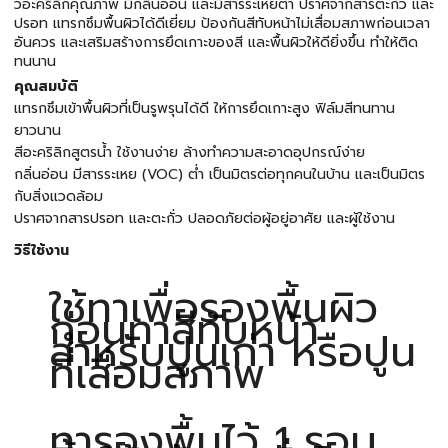
วอะคริลิกคุณภาพ มีกลิ่นอ่อน และมีสารระเหยต่ำ ปราศจากสารตะกั่ว และ
ปรอท แทรกซึมพื้นผิวได้ดีเยี่ยม ป้องกันสีทับหน้าไม่เสื่อมสภาพก่อนเวลา
อันควร และเสริมสร้างการยึดเกาะของสี และพื้นผิวให้ดียิ่งขึ้น ทำให้ติด
ทนนาน
คุณสมบัติ
แทรกซึมเข้าพื้นผิวที่เป็นรูพรุนได้ดี ให้การยึดเกาะสูง ฟิล์มสีทนทาน
ยาวนาน
สีอะคริลิกสูตรน้ำ ใช้งานง่าย ล้างทำความสะอาดอุปกรณ์ง่าย
กลิ่นอ่อน มีสารระเหย (VOC) ต่ำ เป็นมิตรต่อทุกคนในบ้าน และเป็นมิตร
กับสิ่งแวดล้อม
ปราศจากสารปรอท และตะกั่ว ปลอดภัยต่อผู้อยู่อาศัย และผู้ใช้งาน
วิธีใช้งาน
ใช้ทาเพื่อรองพื้นผิว
ก่อนทาสีทับหน้า
สำหรับปูนเก่า หรือปูน
ที่เสื่อมสภาพ
ทารองพื้นไว้ 1 รอบ