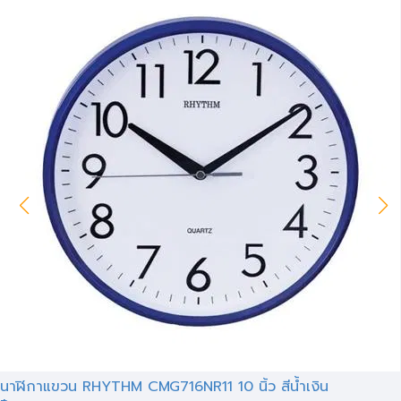
นาฬิกาแขวน RHYTHM CMG716NR11 10 นิ้ว สีน้ำเงิน