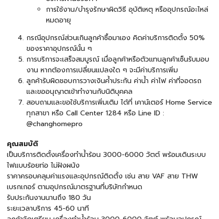
การใช้งาน/บำรุงรักษาผิดวิธี อุบัติเหตุ หรืออุปกรณ์อะไหล่
หมดอายุ
กรณีอุปกรณ์ส่วนเกินลูกค้าซื้อมาเอง คิดค่าบริการติดตั้ง 50%
ของราคาอุปกรณ์นั้น ๆ
การบริการจะเสร็จสมบูรณ์ เมื่อลูกค้าหรือตัวแทนลูกค้าเซ็นรับมอบ
งาน หากต้องการเปลี่ยนแปลงใด ๆ จะมีค่าบริการเพิ่ม
ลูกค้ารับผิดชอบการวางเงินค้ำประกัน ค่าน้ำ ค่าไฟ ค่าที่จอดรถ
และขออนุญาตเข้าทำงานกับนิติบุคคล
สอบถามและขอใช้บริการเพิ่มเติม ได้ที่ เคาน์เตอร์ Home Service
ทุกสาขา หรือ Call Center 1284 หรือ Line ID :
@changhomepro
คุณสมบัติ
เป็นบริการติดตั้งเครื่องทำน้ำร้อน 3000-6000 วัตต์ พร้อมเดินระบบ
ไฟแบบร้อยท่อ ไม่ฝังผนัง
ราคาครอบคลุมค่าแรงและอุปกรณ์ติดตั้ง เช่น สาย VAF สาย THW
เบรกเกอร์ ตามอุปกรณ์มาตรฐานที่บริษัทกำหนด
รับประกันงานนานถึง 180 วัน
ระยะเวลาบริการ 45-60 นาที