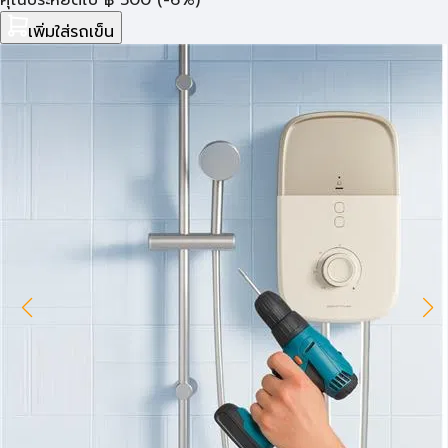
คุณประหยัดไป
฿
500
(-6%)
เพิ่มใส่รถเข็น