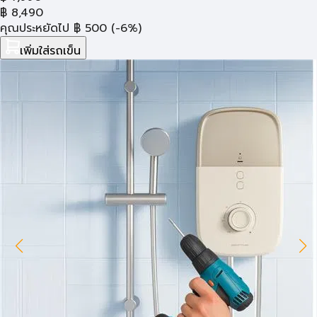
฿
8,490
คุณประหยัดไป
฿
500
(-6%)
เพิ่มใส่รถเข็น